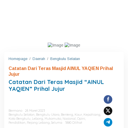
Homepage
/
Daerah
/
Bengkulu Selatan
C
a
Catatan Dari Teras Masjid AINUL YAQIEN Prihal
t
Jujur
a
t
Catatan Dari Teras Masjid “AINUL
a
YAQIEN” Prihal Jujur
n
D
a
r
i
Bermano
26 Maret 2023
Bengkulu Selatan
,
Bengkulu Utara
,
Benteng
,
Kaur
,
Kepahiang
,
T
Kota Bengkulu
,
Lebong
,
Mukomuko
,
Nasional
,
Opini
,
e
Pendidikan
,
Rejang Lebong
,
Seluma
5680 Dilihat
r