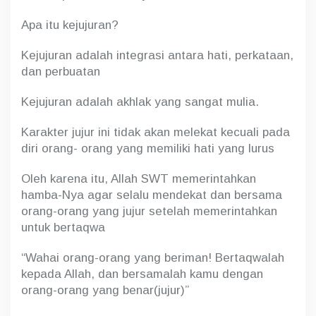
a
l
Apa itu kejujuran?
J
u
Kejujuran adalah integrasi antara hati, perkataan,
j
dan perbuatan
u
r
Kejujuran adalah akhlak yang sangat mulia.
Karakter jujur ini tidak akan melekat kecuali pada
diri orang- orang yang memiliki hati yang lurus
Oleh karena itu, Allah SWT memerintahkan
hamba-Nya agar selalu mendekat dan bersama
orang-orang yang jujur setelah memerintahkan
untuk bertaqwa
“Wahai orang-orang yang beriman! Bertaqwalah
kepada Allah, dan bersamalah kamu dengan
orang-orang yang benar(jujur)”