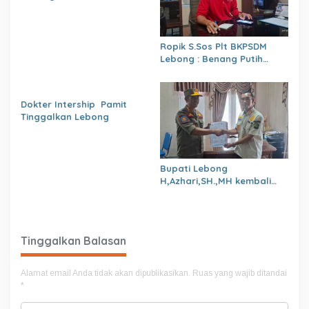
Gratis (CKG)
Ropik S.Sos Plt BKPSDM
Lebong : Benang Putih
Polemik Pelantikan Kepsek
dan Isu Buruk Pelayanan
BKPSDM
Dokter Intership Pamit
Tinggalkan Lebong
Bupati Lebong
H,Azhari,SH.,MH kembali
Tunjuk 4 Plt Kepala Dinas
Tinggalkan Balasan
Alamat email Anda tidak akan dipublikasikan.
Ruas yang wajib ditandai
*