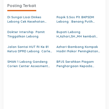
i
Posting Terkait
p
o
Di Sungai Lisai Dinkes
Ropik S.Sos Plt BKPSDM
s
Lebong Cek Kesehatan
Lebong : Benang Putih
Gratis (CKG)
Polemik Pelantikan Kepsek
dan Isu Buruk Pelayanan
Dokter Intership Pamit
Bupati Lebong
BKPSDM
Tinggalkan Lebong
H,Azhari,SH.,MH kembali
Tunjuk 4 Plt Kepala Dinas
Jalan Santai HUT RI Ke 81
Azhari-Bambang Kompak
Ketua DPRD Lebong Carles
Hadiri Rakor Peningkatan
Ronsen Di Dampingi Ny
kapasitas SDM OPD
Israwati Makmur SM
kabupaten Lebong Tahun
SMAN 1 Lebong Gandeng
BPJS Serahkan Piagam
2026
Corien Center Assesment
Penghargaan Kepada
Diagnostic Ratusan Siswa
Dinas PMD Lebong
Baru