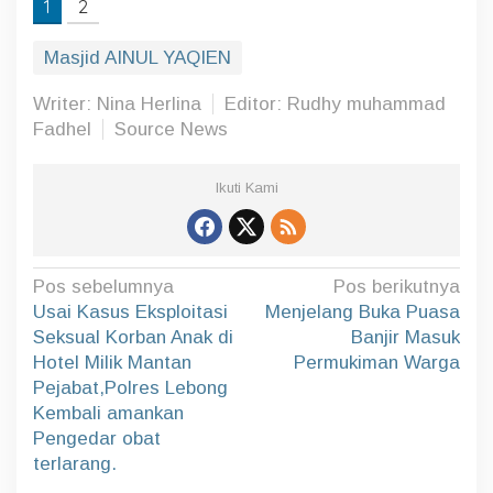
1
2
Masjid AINUL YAQIEN
Writer: Nina Herlina
Editor: Rudhy muhammad
Fadhel
Source News
Ikuti Kami
N
Pos sebelumnya
Pos berikutnya
a
Usai Kasus Eksploitasi
Menjelang Buka Puasa
Seksual Korban Anak di
Banjir Masuk
v
Hotel Milik Mantan
Permukiman Warga
i
Pejabat,Polres Lebong
g
Kembali amankan
a
Pengedar obat
terlarang.
s