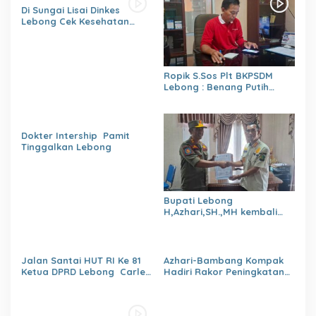
Di Sungai Lisai Dinkes
Lebong Cek Kesehatan
Gratis (CKG)
Ropik S.Sos Plt BKPSDM
Lebong : Benang Putih
Polemik Pelantikan Kepsek
dan Isu Buruk Pelayanan
BKPSDM
Dokter Intership Pamit
Tinggalkan Lebong
Bupati Lebong
H,Azhari,SH.,MH kembali
Tunjuk 4 Plt Kepala Dinas
Jalan Santai HUT RI Ke 81
Azhari-Bambang Kompak
Ketua DPRD Lebong Carles
Hadiri Rakor Peningkatan
Ronsen Di Dampingi Ny
kapasitas SDM OPD
Israwati Makmur SM
kabupaten Lebong Tahun
2026