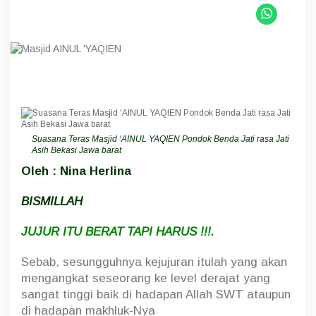
a
s
M
a
s
j
i
d
“
A
I
Suasana Teras Masjid ‘AINUL YAQIEN Pondok Benda Jati rasa Jati
N
Asih Bekasi Jawa barat
U
Oleh : Nina Herlina
L
Y
A
BISMILLAH
Q
I
JUJUR ITU BERAT TAPI HARUS !!!.
E
N
Sebab, sesungguhnya kejujuran itulah yang akan
”
P
mengangkat seseorang ke level derajat yang
r
sangat tinggi baik di hadapan Allah SWT ataupun
i
di hadapan makhluk-Nya
h