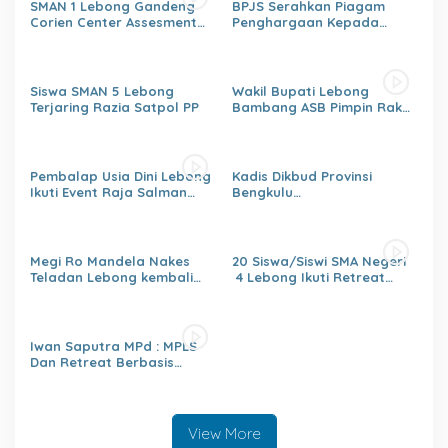
SMAN 1 Lebong Gandeng
BPJS Serahkan Piagam
Corien Center Assesment
Penghargaan Kepada
Diagnostic Ratusan Siswa
Dinas PMD Lebong
Baru
Siswa SMAN 5 Lebong
Wakil Bupati Lebong
Terjaring Razia Satpol PP
Bambang ASB Pimpin Rakor
OPPKPKE
Pembalap Usia Dini Lebong
Kadis Dikbud Provinsi
Ikuti Event Raja Salman
Bengkulu
Lenka Junior Shaquile Aldy
H.Zulhendri,S.Sos.,MPd.,
Jaya Cup Prix 2026 Seri dua
Instruksikan Satuan
Pendidikan Memberikan
Laporan Secara Berjenjang
Megi Ro Mandela Nakes
20 Siswa/Siswi SMA Negeri
Teladan Lebong kembali
4 Lebong Ikuti Retreat
bawah Nama Lebong
Pelajar Berbasis Agama
dikancah Nasional Leimena
Confrensi 2026
Iwan Saputra MPd : MPLS
Dan Retreat Berbasis
Agama
Menumbuhkan,Kejujuran,Ke
mandirian,Sikap saling
Menghargai,Kedisiplinan,Nil
View More
ai Persatuan