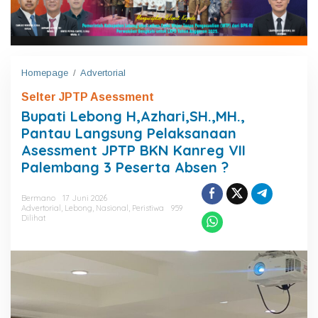
Homepage
/
Advertorial
B
u
Selter JPTP Asessment
p
a
Bupati Lebong H,Azhari,SH.,MH.,
t
Pantau Langsung Pelaksanaan
i
Asessment JPTP BKN Kanreg VII
L
e
Palembang 3 Peserta Absen ?
b
o
Bermano
17 Juni 2026
n
Advertorial
,
Lebong
,
Nasional
,
Peristiwa
959
g
Dilihat
H
,
A
z
h
a
r
i