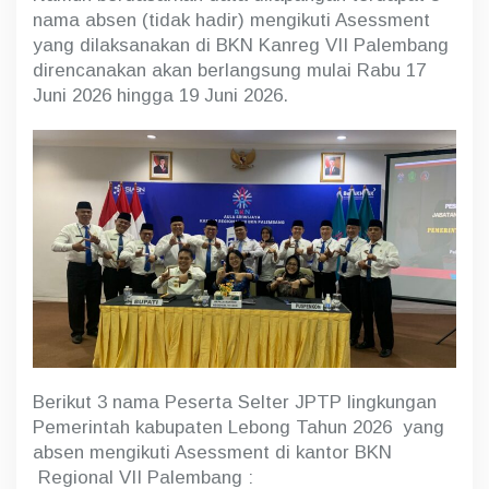
t
nama absen (tidak hadir) mengikuti Asessment
a
A
yang dilaksanakan di BKN Kanreg VII Palembang
b
direncanakan akan berlangsung mulai Rabu 17
s
Juni 2026 hingga 19 Juni 2026.
e
n
?
Berikut 3 nama Peserta Selter JPTP lingkungan
Pemerintah kabupaten Lebong Tahun 2026 yang
absen mengikuti Asessment di kantor BKN
Regional VII Palembang :