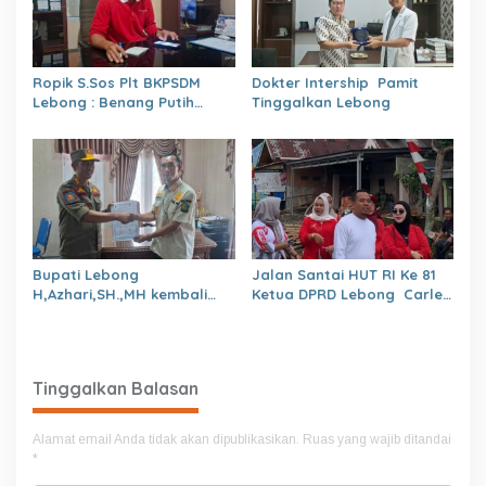
Ropik S.Sos Plt BKPSDM
Dokter Intership Pamit
Lebong : Benang Putih
Tinggalkan Lebong
Polemik Pelantikan Kepsek
dan Isu Buruk Pelayanan
BKPSDM
Bupati Lebong
Jalan Santai HUT RI Ke 81
H,Azhari,SH.,MH kembali
Ketua DPRD Lebong Carles
Tunjuk 4 Plt Kepala Dinas
Ronsen Di Dampingi Ny
Israwati Makmur SM
Tinggalkan Balasan
Alamat email Anda tidak akan dipublikasikan.
Ruas yang wajib ditandai
*