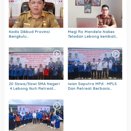
Kadis Dikbud Provinsi
Megi Ro Mandela Nakes
Bengkulu
Teladan Lebong kembali
H.Zulhendri,S.Sos.,MPd.,
bawah Nama Lebong
Instruksikan Satuan
dikancah Nasional Leimena
Pendidikan Memberikan
Confrensi 2026
Laporan Secara Berjenjang
20 Siswa/Siswi SMA Negeri
Iwan Saputra MPd : MPLS
4 Lebong Ikuti Retreat
Dan Retreat Berbasis
Pelajar Berbasis Agama
Agama
Menumbuhkan,Kejujuran,Ke
mandirian,Sikap saling
Menghargai,Kedisiplinan,Nil
ai Persatuan