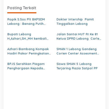
a
s
Posting Terkait
i
Ropik S.Sos Plt BKPSDM
Dokter Intership Pamit
p
Lebong : Benang Putih
Tinggalkan Lebong
o
Polemik Pelantikan Kepsek
dan Isu Buruk Pelayanan
Bupati Lebong
Jalan Santai HUT RI Ke 81
s
BKPSDM
H,Azhari,SH.,MH kembali
Ketua DPRD Lebong Carles
Tunjuk 4 Plt Kepala Dinas
Ronsen Di Dampingi Ny
Israwati Makmur SM
Azhari-Bambang Kompak
SMAN 1 Lebong Gandeng
Hadiri Rakor Peningkatan
Corien Center Assesment
kapasitas SDM OPD
Diagnostic Ratusan Siswa
kabupaten Lebong Tahun
Baru
BPJS Serahkan Piagam
Siswa SMAN 5 Lebong
2026
Penghargaan Kepada
Terjaring Razia Satpol PP
Dinas PMD Lebong