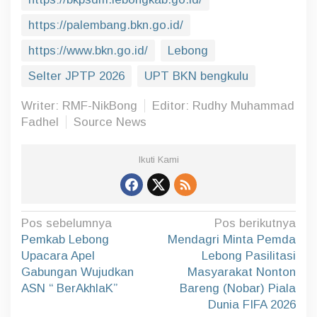
https://palembang.bkn.go.id/
https://www.bkn.go.id/
Lebong
Selter JPTP 2026
UPT BKN bengkulu
Writer: RMF-NikBong
Editor: Rudhy Muhammad
Fadhel
Source News
Ikuti Kami
N
Pos sebelumnya
Pos berikutnya
a
Pemkab Lebong
Mendagri Minta Pemda
Upacara Apel
Lebong Pasilitasi
v
Gabungan Wujudkan
Masyarakat Nonton
i
ASN “ BerAkhlaK”
Bareng (Nobar) Piala
g
Dunia FIFA 2026