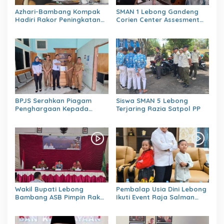
Azhari-Bambang Kompak
SMAN 1 Lebong Gandeng
Hadiri Rakor Peningkatan
Corien Center Assesment
kapasitas SDM OPD
Diagnostic Ratusan Siswa
kabupaten Lebong Tahun
Baru
2026
BPJS Serahkan Piagam
Siswa SMAN 5 Lebong
Penghargaan Kepada
Terjaring Razia Satpol PP
Dinas PMD Lebong
Wakil Bupati Lebong
Pembalap Usia Dini Lebong
Bambang ASB Pimpin Rakor
Ikuti Event Raja Salman
OPPKPKE
Lenka Junior Shaquile Aldy
Jaya Cup Prix 2026 Seri dua