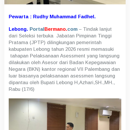
l
a
k
Pewarta : Rudhy Muhammad Fadhel.
s
a
Lebong.
Portal
Bermano.
com
– Tindak lanjut
n
dari Seleksi terbuka Jabatan Pimpinan Tinggi
a
a
Pratama (JPTP) dilingkungan pemerintah
n
kabupaten Lebong tahun 2026 resmi memasuki
A
tahapan Pelaksanaan Asessment yang langsung
s
dilakukan oleh Asesor dari Badan Kepegawaian
e
s
Negara (BKN) kantor regional VII Palembang dan
s
luar biasanya pelaksanaan asessmen langsung
m
dipantau oleh Bupati Lebong H,Azhari,SH.,MH.,
e
n
Rabu (17/6)
t
J
P
T
P
B
K