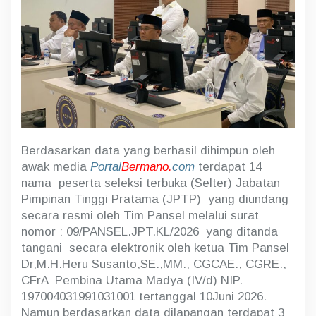
N
K
a
n
r
e
g
V
I
I
P
a
Berdasarkan data yang berhasil dihimpun oleh
l
awak media
Portal
Bermano.
com
terdapat 14
e
m
nama peserta seleksi terbuka (Selter) Jabatan
b
Pimpinan Tinggi Pratama (JPTP) yang diundang
a
secara resmi oleh Tim Pansel melalui surat
n
g
nomor : 09/PANSEL.JPT.KL/2026 yang ditanda
3
tangani secara elektronik oleh ketua Tim Pansel
P
Dr,M.H.Heru Susanto,SE.,MM., CGCAE., CGRE.,
e
CFrA Pembina Utama Madya (IV/d) NIP.
s
e
197004031991031001 tertanggal 10Juni 2026.
r
Namun berdasarkan data dilapangan terdapat 3