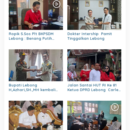
Ropik S.Sos Plt BKPSDM
Dokter Intership Pamit
Lebong : Benang Putih
Tinggalkan Lebong
Polemik Pelantikan Kepsek
dan Isu Buruk Pelayanan
BKPSDM
Bupati Lebong
Jalan Santai HUT RI Ke 81
H,Azhari,SH.,MH kembali
Ketua DPRD Lebong Carles
Tunjuk 4 Plt Kepala Dinas
Ronsen Di Dampingi Ny
Israwati Makmur SM