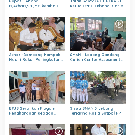
Bupati Lebong
Jalan Santai HUT RI Ke 81
H,Azhari,SH.,MH kembali
Ketua DPRD Lebong Carles
Tunjuk 4 Plt Kepala Dinas
Ronsen Di Dampingi Ny
Israwati Makmur SM
Azhari-Bambang Kompak
SMAN 1 Lebong Gandeng
Hadiri Rakor Peningkatan
Corien Center Assesment
kapasitas SDM OPD
Diagnostic Ratusan Siswa
kabupaten Lebong Tahun
Baru
2026
BPJS Serahkan Piagam
Siswa SMAN 5 Lebong
Penghargaan Kepada
Terjaring Razia Satpol PP
Dinas PMD Lebong