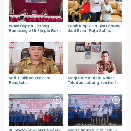
Wakil Bupati Lebong
Pembalap Usia Dini Lebong
Bambang ASB Pimpin Rakor
Ikuti Event Raja Salman
OPPKPKE
Lenka Junior Shaquile Aldy
Jaya Cup Prix 2026 Seri dua
Kadis Dikbud Provinsi
Megi Ro Mandela Nakes
Bengkulu
Teladan Lebong kembali
H.Zulhendri,S.Sos.,MPd.,
bawah Nama Lebong
Instruksikan Satuan
dikancah Nasional Leimena
Pendidikan Memberikan
Confrensi 2026
Laporan Secara Berjenjang
20 Siswa/Siswi SMA Negeri
Iwan Saputra MPd : MPLS