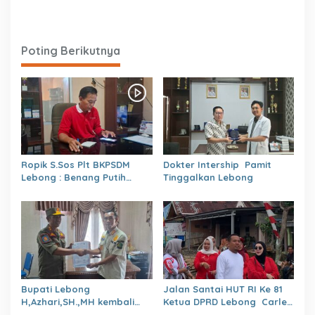
Poting Berikutnya
Ropik S.Sos Plt BKPSDM
Dokter Intership Pamit
Lebong : Benang Putih
Tinggalkan Lebong
Polemik Pelantikan Kepsek
dan Isu Buruk Pelayanan
BKPSDM
Bupati Lebong
Jalan Santai HUT RI Ke 81
H,Azhari,SH.,MH kembali
Ketua DPRD Lebong Carles
Tunjuk 4 Plt Kepala Dinas
Ronsen Di Dampingi Ny