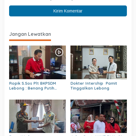
Jangan Lewatkan
Ropik S.Sos Plt BKPSDM
Dokter Intership Pamit
Lebong : Benang Putih
Tinggalkan Lebong
Polemik Pelantikan Kepsek
dan Isu Buruk Pelayanan
BKPSDM