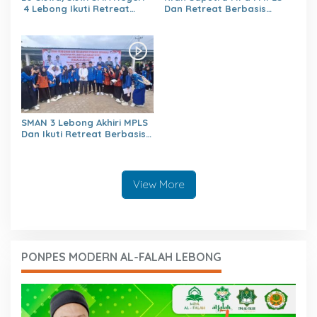
4 Lebong Ikuti Retreat
Dan Retreat Berbasis
Pelajar Berbasis Agama
Agama
Menumbuhkan,Kejujuran,Ke
mandirian,Sikap saling
Menghargai,Kedisiplinan,Nil
ai Persatuan
SMAN 3 Lebong Akhiri MPLS
Dan Ikuti Retreat Berbasis
Agama Untuk Generasi
berakhlaq Mulia
View More
PONPES MODERN AL-FALAH LEBONG