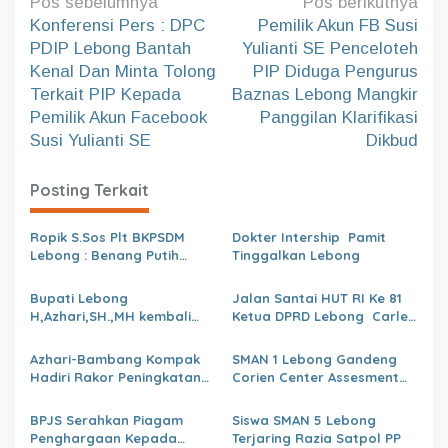
N
Pos sebelumnya
Pos berikutnya
a
Konferensi Pers : DPC
Pemilik Akun FB Susi
PDIP Lebong Bantah
Yulianti SE Penceloteh
v
Kenal Dan Minta Tolong
PIP Diduga Pengurus
i
Terkait PIP Kepada
Baznas Lebong Mangkir
g
Pemilik Akun Facebook
Panggilan Klarifikasi
a
Susi Yulianti SE
Dikbud
s
Posting Terkait
i
p
Ropik S.Sos Plt BKPSDM
Dokter Intership Pamit
o
Lebong : Benang Putih
Tinggalkan Lebong
Polemik Pelantikan Kepsek
s
dan Isu Buruk Pelayanan
Bupati Lebong
Jalan Santai HUT RI Ke 81
BKPSDM
H,Azhari,SH.,MH kembali
Ketua DPRD Lebong Carles
Tunjuk 4 Plt Kepala Dinas
Ronsen Di Dampingi Ny
Israwati Makmur SM
Azhari-Bambang Kompak
SMAN 1 Lebong Gandeng
Hadiri Rakor Peningkatan
Corien Center Assesment
kapasitas SDM OPD
Diagnostic Ratusan Siswa
kabupaten Lebong Tahun
Baru
BPJS Serahkan Piagam
Siswa SMAN 5 Lebong
2026
Penghargaan Kepada
Terjaring Razia Satpol PP