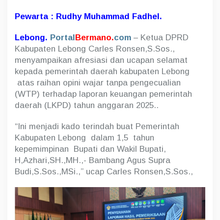
l
Pewarta : Rudhy Muhammad Fadhel.
a
m
a
Lebong.
Portal
Bermano.
com
– Ketua DPRD
t
Kabupaten Lebong Carles Ronsen,S.Sos.,
P
menyampaikan afresiasi dan ucapan selamat
e
m
kepada pemerintah daerah kabupaten Lebong
k
atas raihan opini wajar tanpa pengecualian
a
(WTP) terhadap laporan keuangan pemerintah
b
daerah (LKPD) tahun anggaran 2025..
L
e
b
“Ini menjadi kado terindah buat Pemerintah
o
Kabupaten Lebong dalam 1,5 tahun
n
kepemimpinan Bupati dan Wakil Bupati,
g
R
H,Azhari,SH.,MH.,- Bambang Agus Supra
a
Budi,S.Sos.,MSi.,” ucap Carles Ronsen,S.Sos.,
i
h
W
T
P