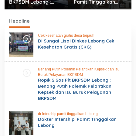
BKPSDM Lebong :
Pamit Tinggalkan
Benang Putih Polemik
Lebong
Pelantikan Kepsek dan
Isu Buruk Pelayanan
Headline
BKPSDM
Cek kesehatan gratis desa terjauh
Di Sungai Lisai Dinkes Lebong Cek
Kesehatan Gratis (CKG)
Benang Putih Polemik Pelantikan Kepsek dan Isu
Buruk Pelayanan BKPSDM
Ropik S.Sos Plt BKPSDM Lebong :
Benang Putih Polemik Pelantikan
Kepsek dan Isu Buruk Pelayanan
BKPSDM
dr Intership pamit tinggalkan Lebong
Dokter Intership Pamit Tinggalkan
Lebong