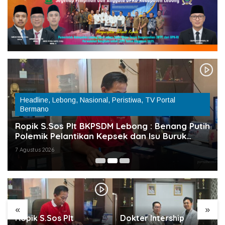
Headline
,
Lebong
,
Nasional
,
Peristiwa
,
TV Portal
Bermano
Ropik S.Sos Plt BKPSDM Lebong : Benang Putih
Polemik Pelantikan Kepsek dan Isu Buruk
Pelayanan BKPSDM
7 Agustus 2026
«
»
Ropik S.Sos Plt
Dokter Intership