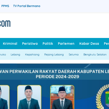
PPMS
TV Portal Bermano
Kriminal
Peristiwa
Politik
Parlemen
Kabar Desa
Pe
muko
Lebong
Kepahiang
Rejang Lebong
Seluma
Bengkulu Selatan