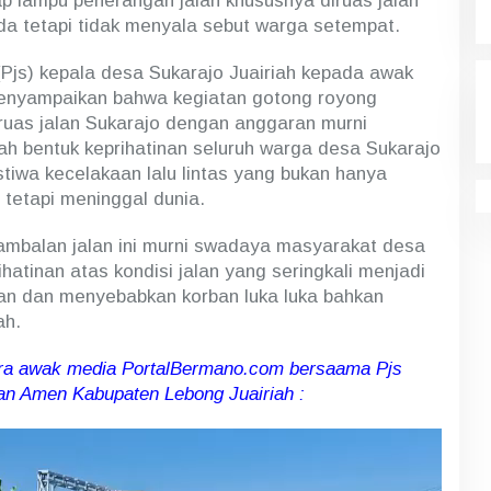
p lampu penerangan jalan khususnya diruas jalan
da tetapi tidak menyala sebut warga setempat.
(Pjs) kepala desa Sukarajo Juairiah kepada awak
nyampaikan bahwa kegiatan gotong royong
ruas jalan Sukarajo dengan anggaran murni
h bentuk keprihatinan seluruh warga desa Sukarajo
istiwa kecelakaan lalu lintas yang bukan hanya
tetapi meninggal dunia.
mbalan jalan ini murni swadaya masyarakat desa
hatinan atas kondisi jalan yang seringkali menjadi
an dan menyebabkan korban luka luka bahkan
ah.
ara awak media PortalBermano.com bersaama Pjs
an Amen Kabupaten Lebong Juairiah :
Pemutar
Video