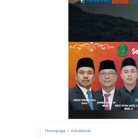
Homepage
/
Advertorial
M
e