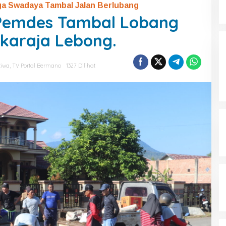
arga Swadaya Tambal Jalan Berlubang
Pemdes Tambal Lobang
karaja Lebong.
tiwa
,
TV Portal Bermano
1327 Dilihat