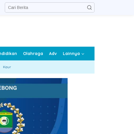
ndidikan
Olahraga
Adv
Lainnya
Kaur