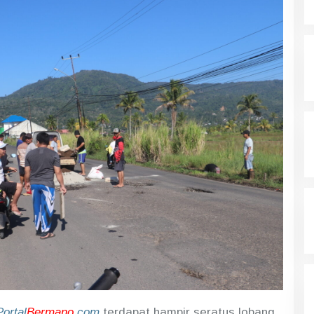
Portal
Bermano.
com
terdapat hampir seratus lobang