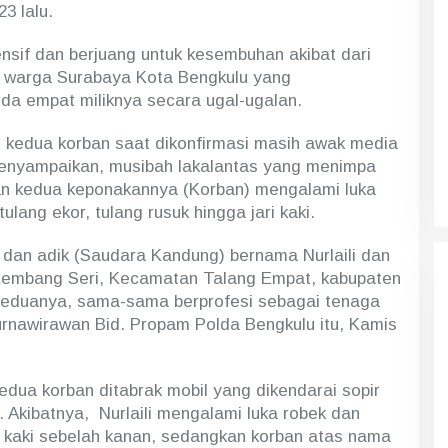
3 lalu.
ensif dan berjuang untuk kesembuhan akibat dari
 P warga Surabaya Kota Bengkulu yang
a empat miliknya secara ugal-ugalan.
 kedua korban saat dikonfirmasi masih awak media
menyampaikan, musibah lakalantas yang menimpa
an kedua keponakannya (Korban) mengalami luka
ulang ekor, tulang rusuk hingga jari kaki.
dan adik (Saudara Kandung) bernama Nurlaili dan
embang Seri, Kecamatan Talang Empat, kabupaten
Keduanya, sama-sama berprofesi sebagai tenaga
purnawirawan Bid. Propam Polda Bengkulu itu, Kamis
edua korban ditabrak mobil yang dikendarai sopir
g. Akibatnya, Nurlaili mengalami luka robek dan
i kaki sebelah kanan, sedangkan korban atas nama