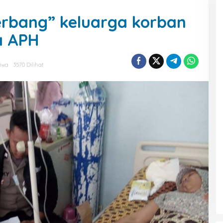
erbang” keluarga korban
a APH
tiwa
3570 Dilihat