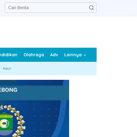
ndidikan
Olahraga
Adv
Lainnya
Kaur