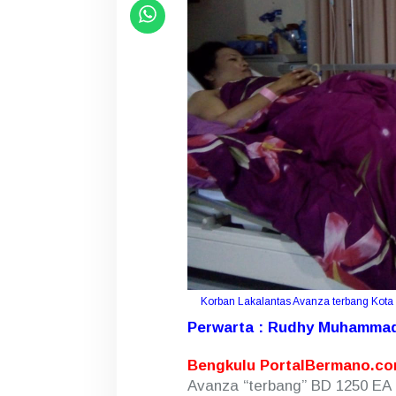
A
P
H
Korban Lakalantas Avanza terbang Kota
Perwarta : Rudhy Muhammad
Bengkulu PortalBermano.c
Avanza “terbang” BD 1250 EA d