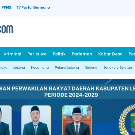
PPMS
TV Portal Bermano
Kriminal
Peristiwa
Politik
Parlemen
Kabar Desa
Pe
muko
Lebong
Kepahiang
Rejang Lebong
Seluma
Bengkulu Selatan