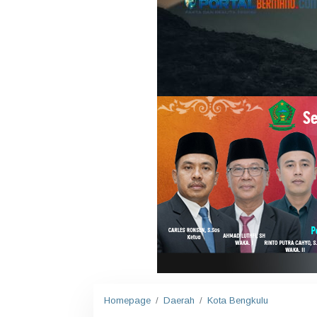
Homepage
/
Daerah
/
Kota Bengkulu
P
e