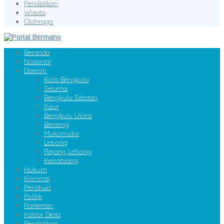
Pendidikan
Wisata
Olahraga
Beranda
Nasional
Daerah
Kota Bengkulu
Seluma
Bengkulu Selatan
Kaur
Bengkulu Utara
Benteng
Mukomuko
Lebong
Rejang Lebong
Kepahiang
Hukum
Kriminal
Peristiwa
Politik
Parlemen
Kabar Desa
Pendidikan