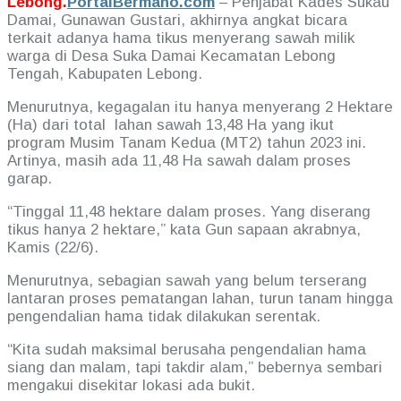
Lebong.
PortalBermano.com
– Penjabat Kades Sukau
Damai, Gunawan Gustari, akhirnya angkat bicara
terkait adanya hama tikus menyerang sawah milik
warga di Desa Suka Damai Kecamatan Lebong
Tengah, Kabupaten Lebong.
Menurutnya, kegagalan itu hanya menyerang 2 Hektare
(Ha) dari total lahan sawah 13,48 Ha yang ikut
program Musim Tanam Kedua (MT2) tahun 2023 ini.
Artinya, masih ada 11,48 Ha sawah dalam proses
garap.
“Tinggal 11,48 hektare dalam proses. Yang diserang
tikus hanya 2 hektare,” kata Gun sapaan akrabnya,
Kamis (22/6).
Menurutnya, sebagian sawah yang belum terserang
lantaran proses pematangan lahan, turun tanam hingga
pengendalian hama tidak dilakukan serentak.
“Kita sudah maksimal berusaha pengendalian hama
siang dan malam, tapi takdir alam,” bebernya sembari
mengakui disekitar lokasi ada bukit.