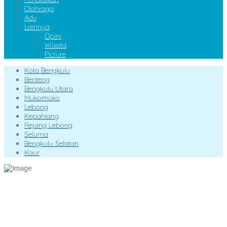
Olahraga
Adv
Lainnya
Opini
Wisata
Picture
Kota Bengkulu
Benteng
Bengkulu Utara
Mukomuko
Lebong
Kepahiang
Rejang Lebong
Seluma
Bengkulu Selatan
Kaur