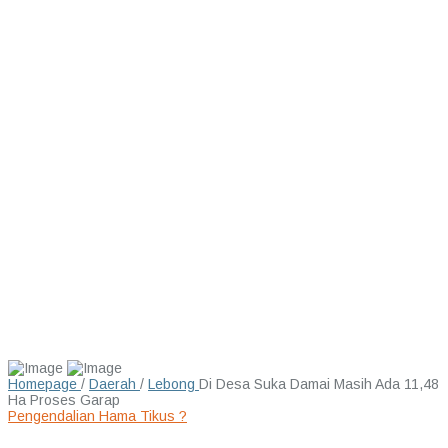
Homepage
/
Daerah
/
Lebong
Di Desa Suka Damai Masih Ada 11,48
Ha Proses Garap
Pengendalian Hama Tikus ?