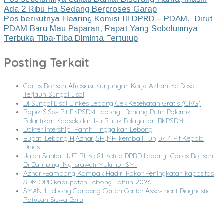
Ada 2 Ribu Ha Sedang Berproses Garap
Pos berikutnya
Hearing Komisi III DPRD – PDAM. Dirut
PDAM Baru Mau Paparan, Rapat Yang Sebelumnya
Terbuka Tiba-Tiba Diminta Tertutup
Posting Terkait
Carles Ronsen Afresiasi Kunjungan Kerja Azhari Ke Desa
Terjauh Sungai Lisai
Di Sungai Lisai Dinkes Lebong Cek Kesehatan Gratis (CKG)
Ropik S.Sos Plt BKPSDM Lebong : Benang Putih Polemik
Pelantikan Kepsek dan Isu Buruk Pelayanan BKPSDM
Dokter Intership Pamit Tinggalkan Lebong
Bupati Lebong H,Azhari,SH.,MH kembali Tunjuk 4 Plt Kepala
Dinas
Jalan Santai HUT RI Ke 81 Ketua DPRD Lebong Carles Ronsen
Di Dampingi Ny Israwati Makmur SM
Azhari-Bambang Kompak Hadiri Rakor Peningkatan kapasitas
SDM OPD kabupaten Lebong Tahun 2026
SMAN 1 Lebong Gandeng Corien Center Assesment Diagnostic
Ratusan Siswa Baru