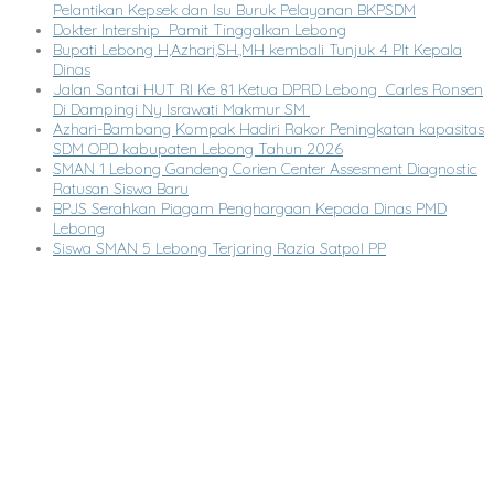
Pelantikan Kepsek dan Isu Buruk Pelayanan BKPSDM
Dokter Intership Pamit Tinggalkan Lebong
Bupati Lebong H,Azhari,SH.,MH kembali Tunjuk 4 Plt Kepala
Dinas
Jalan Santai HUT RI Ke 81 Ketua DPRD Lebong Carles Ronsen
Di Dampingi Ny Israwati Makmur SM
Azhari-Bambang Kompak Hadiri Rakor Peningkatan kapasitas
SDM OPD kabupaten Lebong Tahun 2026
SMAN 1 Lebong Gandeng Corien Center Assesment Diagnostic
Ratusan Siswa Baru
BPJS Serahkan Piagam Penghargaan Kepada Dinas PMD
Lebong
Siswa SMAN 5 Lebong Terjaring Razia Satpol PP