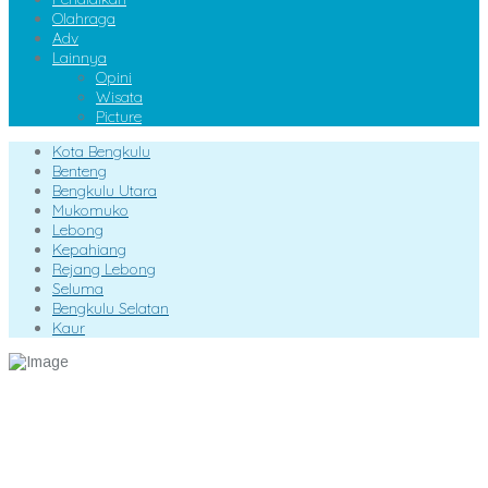
Olahraga
Adv
Lainnya
Opini
Wisata
Picture
Kota Bengkulu
Benteng
Bengkulu Utara
Mukomuko
Lebong
Kepahiang
Rejang Lebong
Seluma
Bengkulu Selatan
Kaur