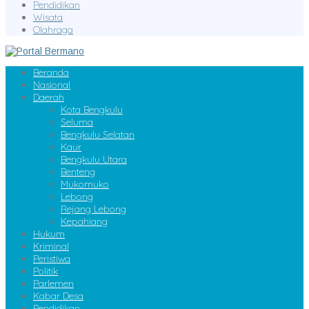
Pendidikan
Wisata
Olahraga
Beranda
Nasional
Daerah
Kota Bengkulu
Seluma
Bengkulu Selatan
Kaur
Bengkulu Utara
Benteng
Mukomuko
Lebong
Rejang Lebong
Kepahiang
Hukum
Kriminal
Peristiwa
Politik
Parlemen
Kabar Desa
Pendidikan