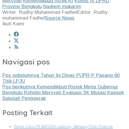
Mersyah
Kemendikbud ristek RI
Komis IV DPRD
Provinsi Bengkulu
Nadiem makarim
Writer: Rudhy Muhammad Fadhel
Editor: Rudhy
muhammad Fadhel
Source News
Ikuti Kami
Navigasi pos
Pos sebelumnya
Tahun Ini Dinas PUPR-P Pasang 60
Titik LPJU
Pos berikutnya
Kemendikbud Ristek Minta Gubernur
Bengkulu Rohidin Mersyah Evaluasi SK Mutasi Kepsek
Sekolah Penggerak
Posting Terkait
Ropik S.Sos Plt BKPSDM Lebong : Benang Putih Polemik