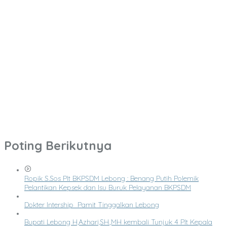
Poting Berikutnya
Ropik S.Sos Plt BKPSDM Lebong : Benang Putih Polemik
Pelantikan Kepsek dan Isu Buruk Pelayanan BKPSDM
Dokter Intership Pamit Tinggalkan Lebong
Bupati Lebong H,Azhari,SH.,MH kembali Tunjuk 4 Plt Kepala