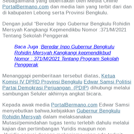
Sebagaimana yang diberitakan oleh Media Online
PortalBermano.com
dan media lain yang terbit dari dan
di kabupaten Lebong serta Provinsi Bengkulu.
Dengan judul “Beredar Inpo Gubernur Bengkulu Rohidin
Mersyah Kangkangi Kepmendikbu Nomor :371/M/2021
Tentang Sekolah Penggerak
Baca Juga :
Beredar Inpo Gubernur Bengkulu
Rohidin Mersyah Kangkangi kepmendikbud
Nomor : 371/M/2021 Tentang Program Sekolah
Penggerak
Menanggapi pemberitaan tersebut diatas,
Ketua
Komisi IV DPRD Provinsi Bengkulu
Edwar Samsi Politisi
Partai Demokrasi Perjuangan (PDIP)
dihubungi melalui
sambungan Seluler akhirnya angkat bicara.
Kepada awak media
PortalBermano.com
Edwar Samsi
menyebutkan bahwa,kebijakkan
Gubernur Bengkulu
Rohidin Mersyah
dalam melaksanakan
Mutasi/pemindahan tugas tentu terlebih dahulu melalui
kajian dan pertimbangan Yuridis maupun non