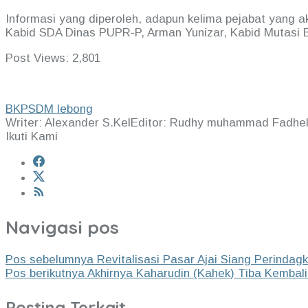
Informasi yang diperoleh, adapun kelima pejabat yang a
Kabid SDA Dinas PUPR-P, Arman Yunizar, Kabid Mutasi
Post Views:
2,801
BKPSDM lebong
Writer: Alexander S.Kel
Editor: Rudhy muhammad Fadhe
Ikuti Kami
Navigasi pos
Pos sebelumnya
Revitalisasi Pasar Ajai Siang Perindagk
Pos berikutnya
Akhirnya Kaharudin (Kahek) Tiba Kembal
Posting Terkait