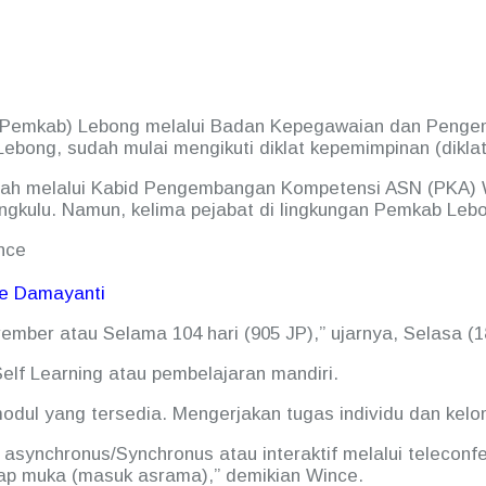
(Pemkab) Lebong melalui Badan Kepegawaian dan Penge
ebong, sudah mulai mengikuti diklat kepemimpinan (diklat
lah melalui Kabid Pengembangan Kompetensi ASN (PKA)
ngkulu. Namun, kelima pejabat di lingkungan Pemkab Leb
e Damayanti
vember atau Selama 104 hari (905 JP),” ujarnya, Selasa (1
elf Learning atau pembelajaran mandiri.
modul yang tersedia. Mengerjakan tugas individu dan kel
asynchronus/Synchronus atau interaktif melalui teleconfe
atap muka (masuk asrama),” demikian Wince.