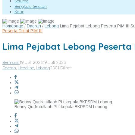
Seluma
Bengkulu Selatan
Kaur
Homepage
/
Daerah
/
Lebong
Lima Pejabat Lebong Peserta PIM III Su
Peserta Diklat PIM III
Lima Pejabat Lebong Peserta P
Bermano
19 Juli 2023
19 Juli 2023
Daerah
,
Headline
,
Lebong
2801 Dilihat
Benny Qudratullaah PLt kepala BKPSDM Lebong