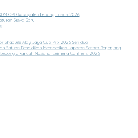
s SDM OPD kabupaten Lebong Tahun 2026
atusan Siswa Baru
ng
or Shaquile Aldy Jaya Cup Prix 2026 Seri dua
ksikan Satuan Pendidikan Memberikan Laporan Secara Berjenjang
Lebong dikancah Nasional Leimena Confrensi 2026