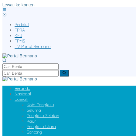
Lewati ke konten
Redaksi
PPRA
KEJ
PPMS
TV Portal Bermano
Beranda
Nasional
Daerah
Kota Bengkulu
Seluma
Bengkulu Selatan
Kaur
Bengkulu Utara
Benteng