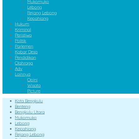
Mukomuko
Lebong
Rejang Lebong
Kepahiang
Hukum
Kriminal
Peristiwa
Politik
Parlemen
Kabar Desa
Pendidikan
Olahraga
Adv
Lainnya
Opini
Wisata
Picture
Kota Bengkulu
Benteng
Bengkulu Utara
Mukomuko
Lebong
Kepahiang
Rejang Lebong