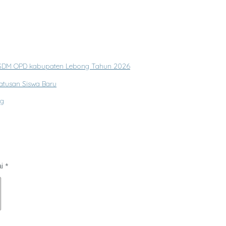
s SDM OPD kabupaten Lebong Tahun 2026
atusan Siswa Baru
ng
ai
*