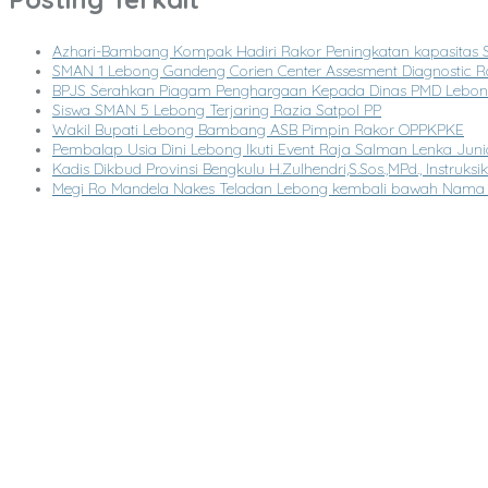
Azhari-Bambang Kompak Hadiri Rakor Peningkatan kapasita
SMAN 1 Lebong Gandeng Corien Center Assesment Diagnostic R
BPJS Serahkan Piagam Penghargaan Kepada Dinas PMD Lebo
Siswa SMAN 5 Lebong Terjaring Razia Satpol PP
Wakil Bupati Lebong Bambang ASB Pimpin Rakor OPPKPKE
Pembalap Usia Dini Lebong Ikuti Event Raja Salman Lenka Juni
Kadis Dikbud Provinsi Bengkulu H.Zulhendri,S.Sos.,MPd., Instru
Megi Ro Mandela Nakes Teladan Lebong kembali bawah Nama 