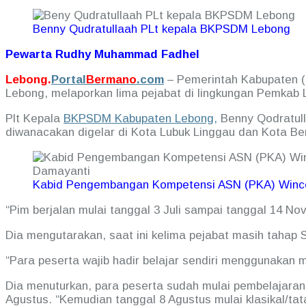
Benny Qudratullaah PLt kepala BKPSDM Lebong
Pewarta Rudhy Muhammad Fadhel
Lebong.
Portal
Bermano
.com
– Pemerintah Kabupaten 
Lebong, melaporkan lima pejabat di lingkungan Pemkab L
Plt Kepala
BKPSDM Kabupaten Lebong,
Benny Qodratul
diwanacakan digelar di Kota Lubuk Linggau dan Kota Be
Kabid Pengembangan Kompetensi ASN (PKA) Winc
“Pim berjalan mulai tanggal 3 Juli sampai tanggal 14 No
Dia mengutarakan, saat ini kelima pejabat masih tahap S
“Para peserta wajib hadir belajar sendiri menggunakan 
Dia menuturkan, para peserta sudah mulai pembelajaran 
Agustus. “Kemudian tanggal 8 Agustus mulai klasikal/t