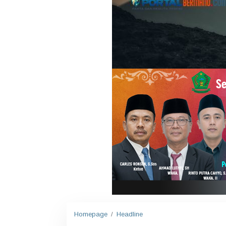
Homepage
/
Headline
M
e