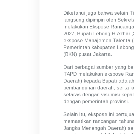
b
o
Diketahui juga bahwa selain 
n
langsung dipimpin oleh Sekret
g
T
melakukan Ekspose Rancangan
a
2027, Bupati Lebong H.Azhari,
h
ekspose Manajemen Talenta (M
u
Pemerintah kabupaten Lebong
n
2
(BKN) pusat Jakarta.
0
2
Dari berbagai sumber yang be
7
TAPD melakukan ekspose Ran
K
e
Daerah) kepada Bupati adalah
p
pembangunan daerah, serta k
a
selaras dengan visi-misi kepal
d
dengan pemerintah provinsi.
a
B
u
Selain itu, ekspose ini bertuj
p
memastikan rancangan tahun
a
Jangka Menengah Daerah) serta
t
i