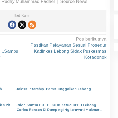
r: Rudhy Muhammad Fadhel
Source News
Ikuti Kami
Pos berikutnya
Pastikan Pelayanan Sesuai Prosedur
i.,Sambu
Kadinkes Lebong Sidak Puskesmas
v
Kotadonok
h
Dokter Intership Pamit Tinggalkan Lebong
 4 Plt
Jalan Santai HUT RI Ke 81 Ketua DPRD Lebong
Carles Ronsen Di Dampingi Ny Israwati Makmur
SM