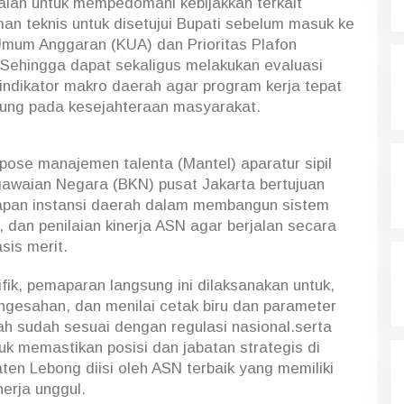
dalah untuk mempedomani kebijakkan terkait
n teknis untuk disetujui Bupati sebelum masuk ke
mum Anggaran (KUA) dan Prioritas Plafon
Sehingga dapat sekaligus melakukan evaluasi
 indikator makro daerah agar program kerja tepat
ung pada kesejahteraan masyarakat.
pose manajemen talenta (Mantel) aparatur sipil
awaian Negara (BKN) pusat Jakarta bertujuan
apan instansi daerah dalam membangun sistem
 dan penilaian kinerja ASN agar berjalan secara
sis merit.
fik, pemaparan langsung ini dilaksanakan untuk,
gesahan, dan menilai cetak biru dan parameter
ah sudah sesuai dengan regulasi nasional.serta
k memastikan posisi dan jabatan strategis di
en Lebong diisi oleh ASN terbaik yang memiliki
nerja unggul.