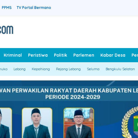
PPMS
TV Portal Bermano
Kriminal
Peristiwa
Politik
Parlemen
Kabar Desa
Pe
muko
Lebong
Kepahiang
Rejang Lebong
Seluma
Bengkulu Selatan