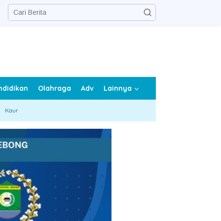
ndidikan
Olahraga
Adv
Lainnya
Kaur