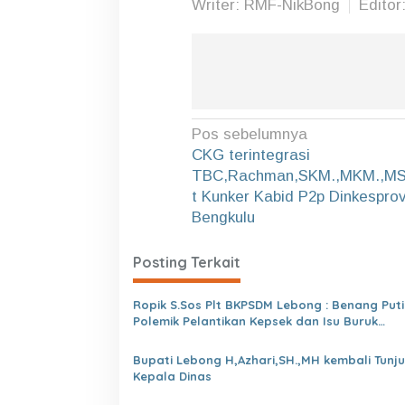
Writer: RMF-NikBong
Edito
N
Pos sebelumnya
a
CKG terintegrasi
TBC,Rachman,SKM.,MKM.,MS
v
t Kunker Kabid P2p Dinkespro
i
Bengkulu
g
a
Posting Terkait
s
Ropik S.Sos Plt BKPSDM Lebong : Benang Puti
i
Polemik Pelantikan Kepsek dan Isu Buruk
p
Pelayanan BKPSDM
o
Bupati Lebong H,Azhari,SH.,MH kembali Tunjuk
Kepala Dinas
s