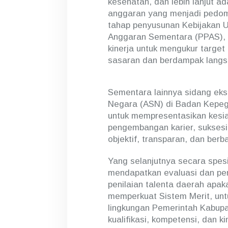
kesehatan, dan lebih lanjut a
D
anggaran yang menjadi pedoma
i
tahap penyusunan Kebijakan U
J
Anggaran Sementara (PPAS), 
a
k
kinerja untuk mengukur target
a
sasaran dan berdampak langs
r
t
a
Sementara lainnya sidang eks
Negara (ASN) di Badan Kepeg
untuk mempresentasikan kesi
pengembangan karier, suksesi,
objektif, transparan, dan berba
Yang selanjutnya secara spesi
mendapatkan evaluasi dan pen
penilaian talenta daerah apak
memperkuat Sistem Merit, untu
lingkungan Pemerintah Kabupat
kualifikasi, kompetensi, dan ki