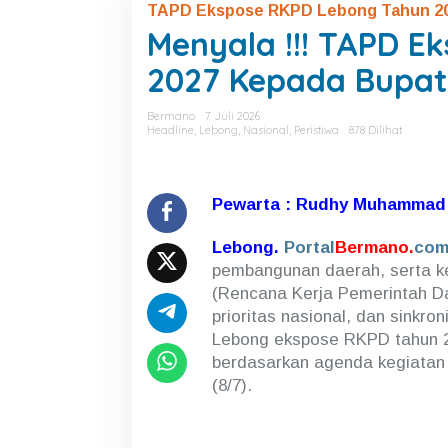
TAPD Ekspose RKPD Lebong Tahun 202
n
y
Menyala !!! TAPD E
a
l
2027 Kepada Bupati
a
!
Bermano
7 Juli 2026
!
Headline
,
Lebong
,
Nasional
,
Peristiwa
878 Dilihat
!
T
A
P
Pewarta : Rudhy Muhammad 
D
E
Lebong.
Portal
Bermano.
co
k
s
pembangunan daerah, serta 
p
(Rencana Kerja Pemerintah Da
o
prioritas nasional, dan sinkr
s
e
Lebong ekspose RKPD tahun 20
R
berdasarkan agenda kegiatan
K
(8/7).
P
D
L
e