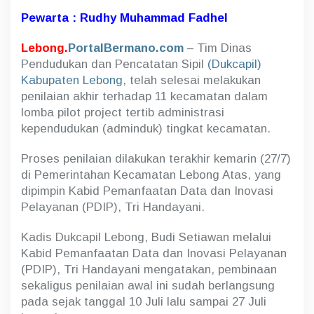
T
Pewarta : Rudhy Muhammad Fadhel
e
r
t
Lebong.
PortalBermano.com
– Tim Dinas
i
Pendudukan dan Pencatatan Sipil
(Dukcapil)
b
Kabupaten Lebong
, telah selesai melakukan
A
penilaian akhir terhadap 11 kecamatan dalam
d
m
lomba pilot project tertib administrasi
i
kependudukan (adminduk) tingkat kecamatan.
n
d
Proses penilaian dilakukan terakhir kemarin (27/7)
u
k
di Pemerintahan Kecamatan Lebong Atas, yang
T
dipimpin Kabid Pemanfaatan Data dan Inovasi
i
Pelayanan (PDIP), Tri Handayani.
n
g
k
Kadis Dukcapil Lebong, Budi Setiawan melalui
a
Kabid Pemanfaatan Data dan Inovasi Pelayanan
t
(PDIP), Tri Handayani mengatakan, pembinaan
K
sekaligus penilaian awal ini sudah berlangsung
e
c
pada sejak tanggal 10 Juli lalu sampai 27 Juli
a