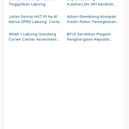
BKPSDM
Tinggalkan Lebong
H,Azhari,SH.,MH kembali
Tunjuk 4 Plt Kepala Dinas
Jalan Santai HUT RI Ke 81
Azhari-Bambang Kompak
Ketua DPRD Lebong Carles
Hadiri Rakor Peningkatan
Ronsen Di Dampingi Ny
kapasitas SDM OPD
Israwati Makmur SM
kabupaten Lebong Tahun
SMAN 1 Lebong Gandeng
BPJS Serahkan Piagam
2026
Corien Center Assesment
Penghargaan Kepada
Diagnostic Ratusan Siswa
Dinas PMD Lebong
Baru