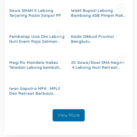
Siswa SMAN 5 Lebong
Wakil Bupati Lebong
Terjaring Razia Satpol PP
Bambang ASB Pimpin Rakor
OPPKPKE
Pembalap Usia Dini Lebong
Kadis Dikbud Provinsi
Ikuti Event Raja Salman
Bengkulu
Lenka Junior Shaquile Aldy
H.Zulhendri,S.Sos.,MPd.,
Jaya Cup Prix 2026 Seri dua
Instruksikan Satuan
Pendidikan Memberikan
Laporan Secara Berjenjang
Megi Ro Mandela Nakes
20 Siswa/Siswi SMA Negeri
Teladan Lebong kembali
4 Lebong Ikuti Retreat
bawah Nama Lebong
Pelajar Berbasis Agama
dikancah Nasional Leimena
Confrensi 2026
Iwan Saputra MPd : MPLS
Dan Retreat Berbasis
Agama
Menumbuhkan,Kejujuran,Ke
mandirian,Sikap saling
Menghargai,Kedisiplinan,Nil
View More
ai Persatuan