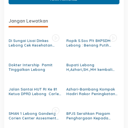
Jangan Lewatkan
Di Sungai Lisai Dinkes
Ropik S.Sos Plt BKPSDM
Lebong Cek Kesehatan
Lebong : Benang Putih
Gratis (CKG)
Polemik Pelantikan Kepsek
dan Isu Buruk Pelayanan
BKPSDM
Dokter Intership Pamit
Bupati Lebong
Tinggalkan Lebong
H,Azhari,SH.,MH kembali
Tunjuk 4 Plt Kepala Dinas
Jalan Santai HUT RI Ke 81
Azhari-Bambang Kompak
Ketua DPRD Lebong Carles
Hadiri Rakor Peningkatan
Ronsen Di Dampingi Ny
kapasitas SDM OPD
Israwati Makmur SM
kabupaten Lebong Tahun
2026
SMAN 1 Lebong Gandeng
BPJS Serahkan Piagam
Corien Center Assesment
Penghargaan Kepada
Diagnostic Ratusan Siswa
Dinas PMD Lebong
Baru