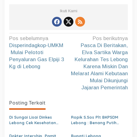
Ikuti Kami
N
Pos sebelumnya
Pos berikutnya
a
Disperindagkop-UMKM
Pasca Di Beritakan,
Mulai Pelototi
Elva Sartika Warga
v
Penyaluran Gas Elpiji 3
Kelurahan Tes Lebong
i
Kg di Lebong
Karena Miskin Dan
g
Melarat Alami Kebutaan
a
Mulai Dikunjungi
Jajaran Pemerintah
s
i
Posting Terkait
p
o
Di Sungai Lisai Dinkes
Ropik S.Sos Plt BKPSDM
s
Lebong Cek Kesehatan
Lebong : Benang Putih
Gratis (CKG)
Polemik Pelantikan Kepsek
dan Isu Buruk Pelayanan
Dokter Intership Pamit
Bupati Lebong