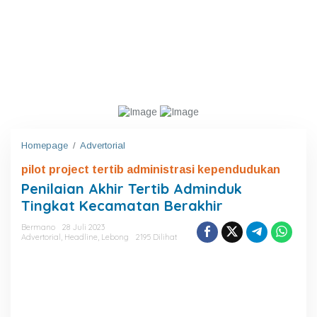
Homepage
/
Advertorial
P
e
pilot project tertib administrasi kependudukan
n
i
Penilaian Akhir Tertib Adminduk
l
Tingkat Kecamatan Berakhir
a
i
Bermano
28 Juli 2023
a
Advertorial
,
Headline
,
Lebong
2195 Dilihat
n
A
k
h
i
r