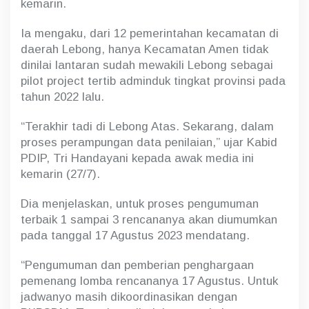
kemarin.
m
a
Ia mengaku, dari 12 pemerintahan kecamatan di
t
a
daerah Lebong, hanya Kecamatan Amen tidak
n
dinilai lantaran sudah mewakili Lebong sebagai
B
pilot project tertib adminduk tingkat provinsi pada
e
r
tahun 2022 lalu.
a
k
“Terakhir tadi di Lebong Atas. Sekarang, dalam
h
proses perampungan data penilaian,” ujar Kabid
i
PDIP, Tri Handayani kepada awak media ini
r
kemarin (27/7).
Dia menjelaskan, untuk proses pengumuman
terbaik 1 sampai 3 rencananya akan diumumkan
pada tanggal 17 Agustus 2023 mendatang.
“Pengumuman dan pemberian penghargaan
pemenang lomba rencananya 17 Agustus. Untuk
jadwanyo masih dikoordinasikan dengan