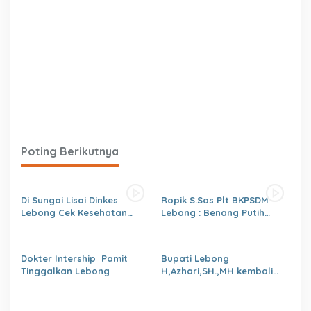
Poting Berikutnya
Di Sungai Lisai Dinkes
Ropik S.Sos Plt BKPSDM
Lebong Cek Kesehatan
Lebong : Benang Putih
Gratis (CKG)
Polemik Pelantikan Kepsek
dan Isu Buruk Pelayanan
BKPSDM
Dokter Intership Pamit
Bupati Lebong
Tinggalkan Lebong
H,Azhari,SH.,MH kembali
Tunjuk 4 Plt Kepala Dinas