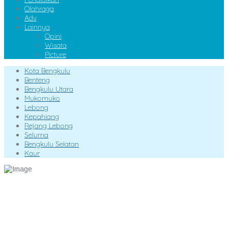
Olahraga
Adv
Lainnya
Opini
Wisata
Picture
Kota Bengkulu
Benteng
Bengkulu Utara
Mukomuko
Lebong
Kepahiang
Rejang Lebong
Seluma
Bengkulu Selatan
Kaur