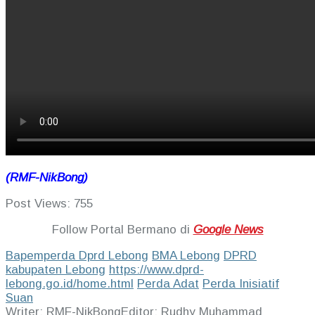
(RMF-NikBong)
Post Views:
755
Follow Portal Bermano di
Google News
Bapemperda Dprd Lebong
BMA Lebong
DPRD
kabupaten Lebong
https://www.dprd-
lebong.go.id/home.html
Perda Adat
Perda Inisiatif
Suan
Writer: RMF-NikBong
Editor: Rudhy Muhammad