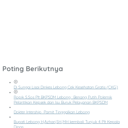
Poting Berikutnya
Di Sungai Lisai Dinkes Lebong Cek Kesehatan Gratis (CKG)
Ropik S.Sos Plt BKPSDM Lebong : Benang Putih Polemik
Pelantikan Kepsek dan Isu Buruk Pelayanan BKPSDM
Dokter Intership Pamit Tinggalkan Lebong
Bupati Lebong H,Azhari,SH.,MH kembali Tunjuk 4 Plt Kepala
Dinas