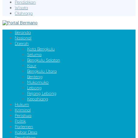
Pendidikan
Wisata
Olahraga
Beranda
Nasional
Daerah
Kota Bengkulu
Seluma
Bengkulu Selatan
Kaur
Bengkulu Utara
Benteng
Mukomuko
Lebong
Rejang Lebong
Kepahiang
Hukum
Kriminal
Peristiwa
Politik
Parlemen
Kabar Desa
Pendidikan