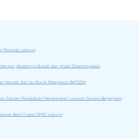
ngan Pemkab Lebong
Interupsi, Absennya Bupati dan Wakil Dipertanyakan
ikan Kepsek dan Isu Buruk Pelayanan BKPSDM
ksikan Satuan Pendidikan Memberikan Laporan Secara Berjenjang
dapat Akhir Fraksi DPRD Lebong