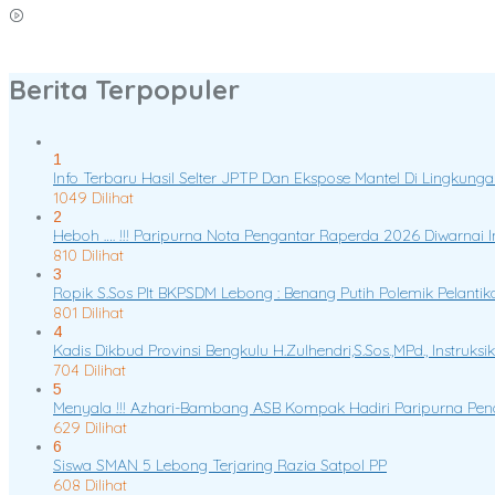
Wakil Bupati Lebong Bambang ASB Pimpin Rakor OPPKPKE
Berita Terpopuler
1
Info Terbaru Hasil Selter JPTP Dan Ekspose Mantel Di Lingku
1049 Dilihat
2
Heboh …. !!! Paripurna Nota Pengantar Raperda 2026 Diwarnai 
810 Dilihat
3
Ropik S.Sos Plt BKPSDM Lebong : Benang Putih Polemik Pelant
801 Dilihat
4
Kadis Dikbud Provinsi Bengkulu H.Zulhendri,S.Sos.,MPd., Instru
704 Dilihat
5
Menyala !!! Azhari-Bambang ASB Kompak Hadiri Paripurna Pen
629 Dilihat
6
Siswa SMAN 5 Lebong Terjaring Razia Satpol PP
608 Dilihat