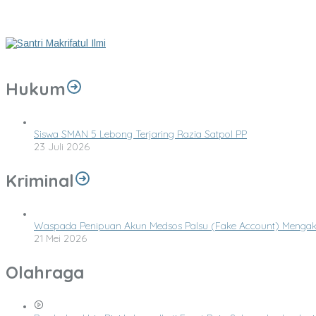
Pemdes Garut Gelar Pra-pelaksanaan kegiatan desa tahun 2026
KEUTAMAAN BULAN MUHARRAM
62 Santri Makrifatul Ilmi Lulus Pra-Wisuda Tahfidz, Siap Ikuti Wisuda 
Hukum
Siswa SMAN 5 Lebong Terjaring Razia Satpol PP
23 Juli 2026
Kriminal
Waspada Penipuan Akun Medsos Palsu (Fake Account) Mengak
21 Mei 2026
Olahraga