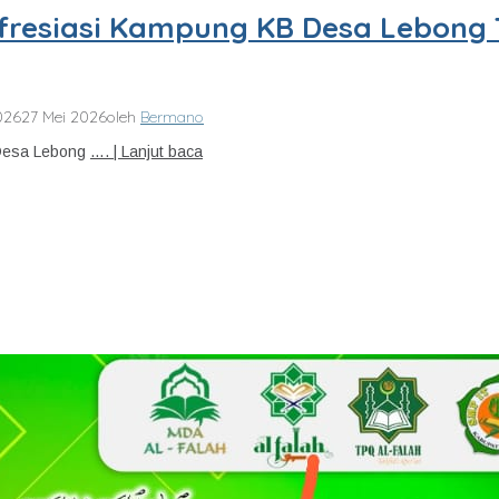
Afresiasi Kampung KB Desa Lebong 
026
27 Mei 2026
oleh
Bermano
 Desa Lebong
…. | Lanjut baca