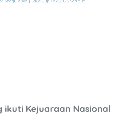
or Shaquile Aldy Jaya Cup Prix 2026 Seri dua
kuti Kejuaraan Nasional