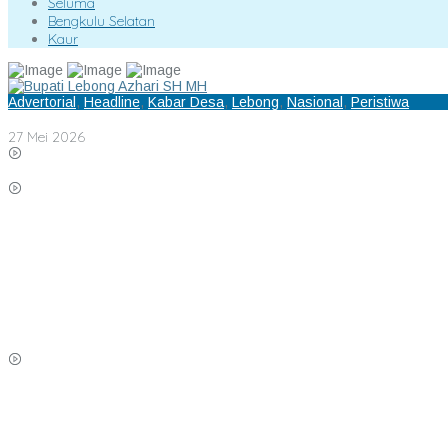
Seluma
Bengkulu Selatan
Kaur
Advertorial
,
Headline
,
Kabar Desa
,
Lebong
,
Nasional
,
Peristiwa
Bupati Lebong H,Azhari,SH.,MH.,Afresiasi Kampung KB Desa Lebong Ta
27 Mei 2026
Di Sungai Lisai Dinkes Lebong Cek Kesehatan Gratis (CKG)
Ropik S.Sos Plt BKPSDM Lebong : Benang Putih Polemik Pelantikan K
Dokter Intership Pamit Tinggalkan Lebong
Bupati Lebong H,Azhari,SH.,MH kembali Tunjuk 4 Plt Kepala Dinas
Jalan Santai HUT RI Ke 81 Ketua DPRD Lebong Carles Ronsen Di Da
Azhari-Bambang Kompak Hadiri Rakor Peningkatan kapasitas SDM 
SMAN 1 Lebong Gandeng Corien Center Assesment Diagnostic Ratusan
BPJS Serahkan Piagam Penghargaan Kepada Dinas PMD Lebong
Siswa SMAN 5 Lebong Terjaring Razia Satpol PP