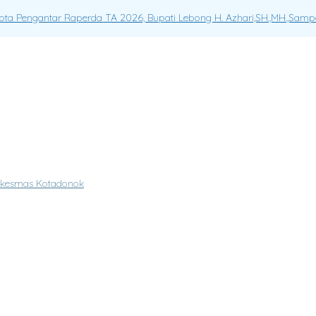
a Pengantar Raperda TA 2026, Bupati Lebong H. Azhari,SH.,MH.,Sam
uskesmas Kotadonok
an Gratis (PKG/CKG)
r Sekretariat DPRD Kabupaten Lebong Berduka.