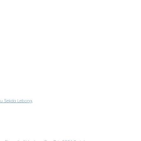
Ke-XII Februari 2026
u Sekda Lebong.