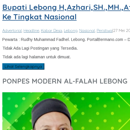
Bupati Lebong H,Azhari,SH.,MH.,
Ke Tingkat Nasional
Advertorial
,
Headline
,
Kabar Desa
,
Lebong
,
Nasional
,
Peristiwa
|
27 Mei 2
Pewarta : Rudhy Muhammad Fadhel. Lebong. PortalBermano.com –
Tidak Ada Lagi Postingan yang Tersedia.
Tidak ada lagi halaman untuk dimuat.
Lihat Selengkapnya
PONPES MODERN AL-FALAH LEBONG