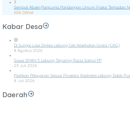
7
Sempat Absen,Paripurna Pandangan Umum Fraksi Terhadap Not
606 Dilihat
Kabar Desa
Di Sungai Lisai Dinkes Lebong Cek Kesehatan Gratis (CKG)
8 Agustus 2026
Siswa SMAN 5 Lebong Terjaring Razia Satpol PP
23 Juli 2026
Pastikan Pelayanan Sesuai Prosedur Kadinkes Lebong Sidak P
8 Juli 2026
Daerah
Dinkesprov Bengkulu Monitoring dan Evaluasi Pemeriksaaan Kesehat
Ketua Dan Wakil Ketua serta Segenap Anggota beserta keluarga Besa