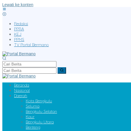
Lewati ke konten
Redaksi
PPRA
KEJ
PPMS
TV Portal Bermano
Beranda
Nasional
Daerah
Kota Bengkulu
Seluma
Bengkulu Selatan
Kaur
Bengkulu Utara
Benteng