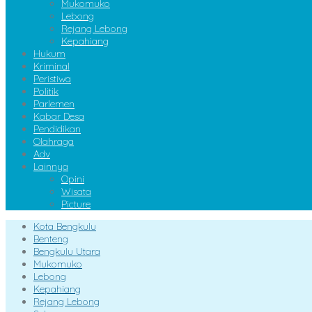
Mukomuko
Lebong
Rejang Lebong
Kepahiang
Hukum
Kriminal
Peristiwa
Politik
Parlemen
Kabar Desa
Pendidikan
Olahraga
Adv
Lainnya
Opini
Wisata
Picture
Kota Bengkulu
Benteng
Bengkulu Utara
Mukomuko
Lebong
Kepahiang
Rejang Lebong