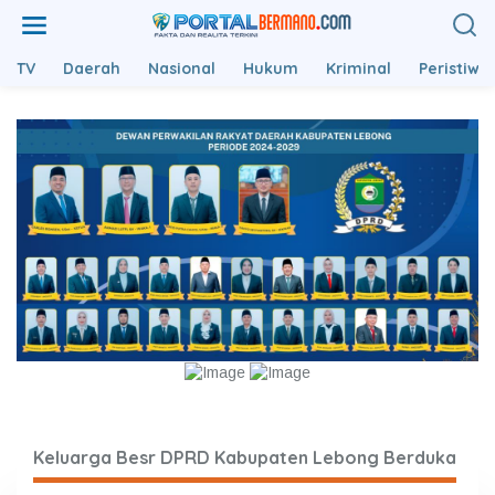
L
e
w
TV
Daerah
Nasional
Hukum
Kriminal
Peristiwa
a
t
i
k
e
k
o
n
t
e
n
Keluarga Besr DPRD Kabupaten Lebong Berduka