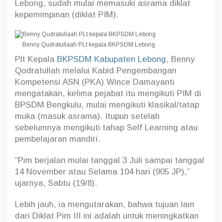
Lebong, sudah mulai memasuki asrama diklat
A
kepemimpinan (diklat PIM).
s
r
a
m
Benny Qudratullaah PLt kepala BKPSDM Lebong
a
Plt Kepala
BKPSDM Kabupaten Lebong
, Benny
Qodratullah melalui Kabid Pengembangan
Kompetensi ASN (PKA) Wince Damayanti
mengatakan, kelima pejabat itu mengikuti PIM di
BPSDM Bengkulu, mulai mengikuti klasikal/tatap
muka (masuk asrama). Itupun setelah
sebelumnya mengikuti tahap Self Learning atau
pembelajaran mandiri.
“Pim berjalan mulai tanggal 3 Juli sampai tanggal
14 November atau Selama 104 hari (905 JP),”
ujarnya, Sabtu (19/8).
Lebih jauh, ia mengutarakan, bahwa tujuan lain
dari Diklat Pim III ini adalah untuk meningkatkan