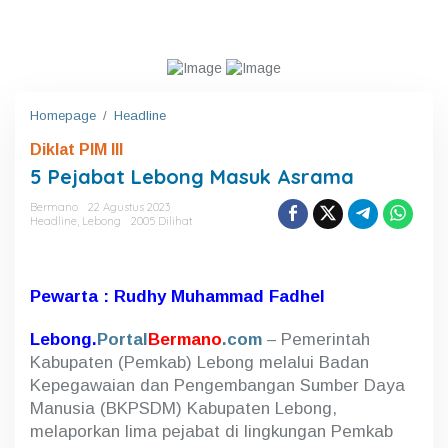
Homepage
/
Headline
5
P
Diklat PIM III
e
j
5 Pejabat Lebong Masuk Asrama
a
b
Bermano
22 Agustus 2023
Headline
,
Lebong
2005 Dilihat
a
t
L
e
Pewarta : Rudhy Muhammad Fadhel
b
o
n
Lebong.
Portal
Bermano
.com
– Pemerintah
g
Kabupaten (Pemkab) Lebong melalui Badan
M
Kepegawaian dan Pengembangan Sumber Daya
a
s
Manusia (BKPSDM) Kabupaten Lebong,
u
melaporkan lima pejabat di lingkungan Pemkab
k