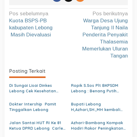
N
Pos sebelumnya
Pos berikutnya
a
Kuota BSPS-PB
Warga Desa Ujung
kabupaten Lebong
Tanjung II Naila
v
Masih Dievaluasi
Penderita Penyakit
i
Thalasemia
g
Memerlukan Uluran
a
Tangan
s
Posting Terkait
i
p
Di Sungai Lisai Dinkes
Ropik S.Sos Plt BKPSDM
o
Lebong Cek Kesehatan
Lebong : Benang Putih
Gratis (CKG)
Polemik Pelantikan Kepsek
s
dan Isu Buruk Pelayanan
Dokter Intership Pamit
Bupati Lebong
BKPSDM
Tinggalkan Lebong
H,Azhari,SH.,MH kembali
Tunjuk 4 Plt Kepala Dinas
Jalan Santai HUT RI Ke 81
Azhari-Bambang Kompak
Ketua DPRD Lebong Carles
Hadiri Rakor Peningkatan
Ronsen Di Dampingi Ny
kapasitas SDM OPD