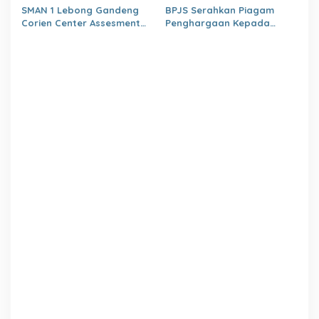
Israwati Makmur SM
kabupaten Lebong Tahun
SMAN 1 Lebong Gandeng
BPJS Serahkan Piagam
2026
Corien Center Assesment
Penghargaan Kepada
Diagnostic Ratusan Siswa
Dinas PMD Lebong
Baru