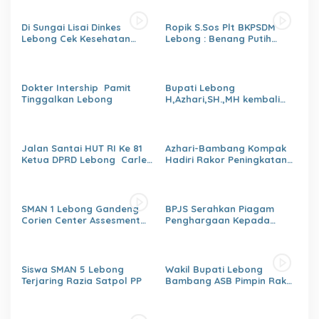
Di Sungai Lisai Dinkes
Ropik S.Sos Plt BKPSDM
Lebong Cek Kesehatan
Lebong : Benang Putih
Gratis (CKG)
Polemik Pelantikan Kepsek
dan Isu Buruk Pelayanan
BKPSDM
Dokter Intership Pamit
Bupati Lebong
Tinggalkan Lebong
H,Azhari,SH.,MH kembali
Tunjuk 4 Plt Kepala Dinas
Jalan Santai HUT RI Ke 81
Azhari-Bambang Kompak
Ketua DPRD Lebong Carles
Hadiri Rakor Peningkatan
Ronsen Di Dampingi Ny
kapasitas SDM OPD
Israwati Makmur SM
kabupaten Lebong Tahun
2026
SMAN 1 Lebong Gandeng
BPJS Serahkan Piagam
Corien Center Assesment
Penghargaan Kepada
Diagnostic Ratusan Siswa
Dinas PMD Lebong
Baru
Siswa SMAN 5 Lebong
Wakil Bupati Lebong
Terjaring Razia Satpol PP
Bambang ASB Pimpin Rakor
OPPKPKE