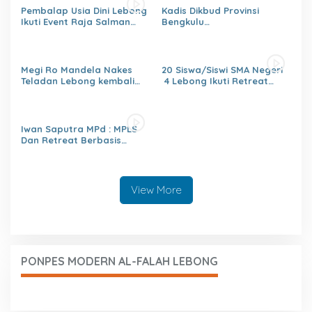
Pembalap Usia Dini Lebong
Kadis Dikbud Provinsi
Ikuti Event Raja Salman
Bengkulu
Lenka Junior Shaquile Aldy
H.Zulhendri,S.Sos.,MPd.,
Jaya Cup Prix 2026 Seri dua
Instruksikan Satuan
Pendidikan Memberikan
Laporan Secara Berjenjang
Megi Ro Mandela Nakes
20 Siswa/Siswi SMA Negeri
Teladan Lebong kembali
4 Lebong Ikuti Retreat
bawah Nama Lebong
Pelajar Berbasis Agama
dikancah Nasional Leimena
Confrensi 2026
Iwan Saputra MPd : MPLS
Dan Retreat Berbasis
Agama
Menumbuhkan,Kejujuran,Ke
mandirian,Sikap saling
Menghargai,Kedisiplinan,Nil
View More
ai Persatuan
PONPES MODERN AL-FALAH LEBONG