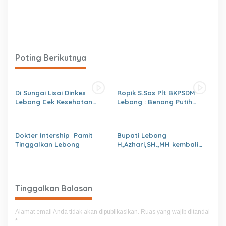
Poting Berikutnya
Di Sungai Lisai Dinkes
Ropik S.Sos Plt BKPSDM
Lebong Cek Kesehatan
Lebong : Benang Putih
Gratis (CKG)
Polemik Pelantikan Kepsek
dan Isu Buruk Pelayanan
BKPSDM
Dokter Intership Pamit
Bupati Lebong
Tinggalkan Lebong
H,Azhari,SH.,MH kembali
Tunjuk 4 Plt Kepala Dinas
Tinggalkan Balasan
Alamat email Anda tidak akan dipublikasikan.
Ruas yang wajib ditandai
*