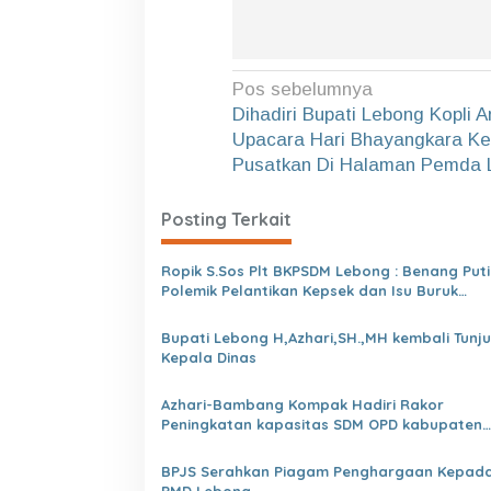
a
l
a
n
N
g
Pos sebelumnya
L
a
Dihadiri Bupati Lebong Kopli An
i
Upacara Hari Bhayangkara Ke
v
a
Pusatkan Di Halaman Pemda 
k
i
I
g
D
Posting Terkait
a
a
n
G
s
Ropik S.Sos Plt BKPSDM Lebong : Benang Puti
a
Polemik Pelantikan Kepsek dan Isu Buruk
i
r
Pelayanan BKPSDM
u
p
Bupati Lebong H,Azhari,SH.,MH kembali Tunjuk
t
Kepala Dinas
o
.
s
Azhari-Bambang Kompak Hadiri Rakor
Peningkatan kapasitas SDM OPD kabupaten
Lebong Tahun 2026
BPJS Serahkan Piagam Penghargaan Kepada