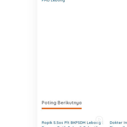
PMD Lebong
Poting Berikutnya
Ropik S.Sos Plt BKPSDM Lebong :
Dokter I