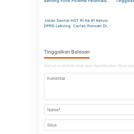
Benang Putih Polemik Pelantikan
Tinggalk
Kepsek dan Isu Buruk Pelayanan
BKPSDM
Jalan Santai HUT RI Ke 81 Ketua
DPRD Lebong Carles Ronsen Di
Dampingi Ny Israwati Makmur
SM
Tinggalkan Balasan
Alamat email Anda tidak akan dipublikasikan.
Ruas yan