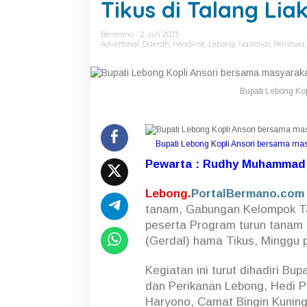
e
Tikus di Talang Liak
b
o
Bermano
2 Juli 2023
n
Advertorial
,
Daerah
,
Headline
,
Lebong
,
Nasional
,
Peristiwa
g
K
o
p
Bupati Lebong Ko
l
i
A
n
Bupati Lebong Kopli Ansori bersama ma
s
o
Pewarta : Rudhy Muhammad
r
i
Lebong.
PortalBermano.com
,
tanam, Gabungan Kelompok Ta
L
i
peserta Program turun tanam 
b
(Gerdal) hama Tikus, Minggu p
u
r
Kegiatan ini turut dihadiri Bu
a
n
dan Perikanan Lebong, Hedi P
D
Haryono, Camat Bingin Kuning