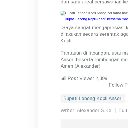
dari satu areal persawahan ke
k
a
t
Bupati Lebong Kopli Ansori bersama ma
l
“Saya sangat mengapresiasi k
a
k
dilakukan secara serentak aga
u
Kopli.
k
a
Pantauan di lapangan, usai me
n
G
Ansori beserta rombongan me
e
Amen (Alexander)
r
d
Post Views:
2,399
a
l
Follow 
T
i
Bupati Lebong Kopli Ansori
k
u
s
Writer: Alexander S.Kel
Edi
d
i
T