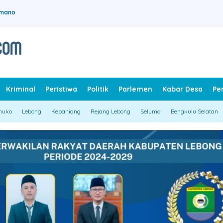
rmano
Kriminal
Peristiwa
Politik
Parlemen
Kabar Desa
Pe
muko
Lebong
Kepahiang
Rejang Lebong
Seluma
Bengkulu Selatan