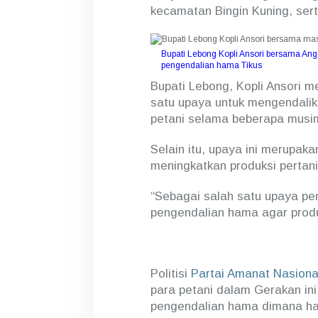
i
kecamatan Bingin Kuning, sert
H
a
r
i
Bupati Lebong Kopli Ansori bersama A
pengendalian hama Tikus
M
i
Bupati Lebong, Kopli Ansori 
n
satu upaya untuk mengendali
g
g
petani selama beberapa musi
u
B
Selain itu, upaya ini merupak
e
meningkatkan produksi pertan
r
s
a
“Sebagai salah satu upaya pen
m
pengendalian hama agar produ
a
M
a
s
y
Politisi
Partai Amanat Nasiona
a
para petani dalam Gerakan in
r
pengendalian hama dimana har
a