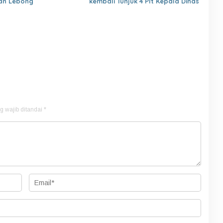
an Lebong
kembali Tunjuk 4 Plt Kepala Dinas
g wajib ditandai
*