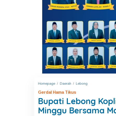
Homepage
/
Daerah
/
Lebong
B
u
Gerdal Hama Tikus
p
a
Bupati Lebong Kopli
t
i
Minggu Bersama Ma
L