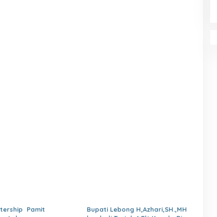
ntership Pamit
Bupati Lebong H,Azhari,SH.,MH