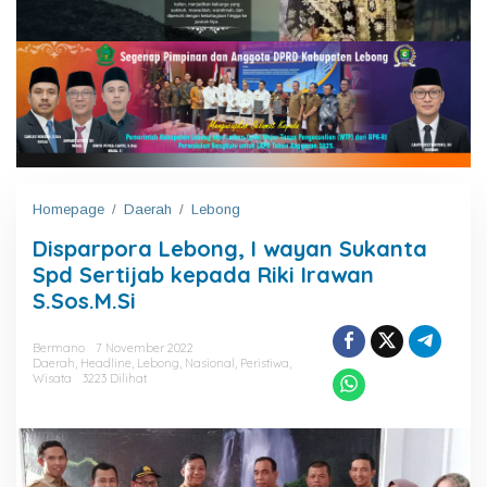
Homepage
/
Daerah
/
Lebong
D
i
Disparpora Lebong, I wayan Sukanta
s
p
Spd Sertijab kepada Riki Irawan
a
S.Sos.M.Si
r
p
o
Bermano
7 November 2022
Daerah
,
Headline
,
Lebong
,
Nasional
,
Peristiwa
,
r
Wisata
3223 Dilihat
a
L
e
b
o
n