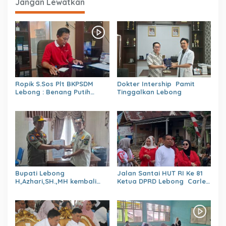
Jangan Lewatkan
Ropik S.Sos Plt BKPSDM
Dokter Intership Pamit
Lebong : Benang Putih
Tinggalkan Lebong
Polemik Pelantikan Kepsek
dan Isu Buruk Pelayanan
BKPSDM
Bupati Lebong
Jalan Santai HUT RI Ke 81
H,Azhari,SH.,MH kembali
Ketua DPRD Lebong Carles
Tunjuk 4 Plt Kepala Dinas
Ronsen Di Dampingi Ny
Israwati Makmur SM