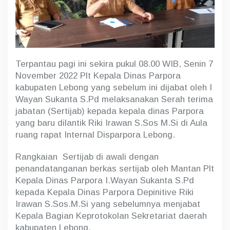
b
k
e
p
a
d
Terpantau pagi ini sekira pukul 08.00 WIB, Senin 7
a
R
November 2022 Plt Kepala Dinas Parpora
i
kabupaten Lebong yang sebelum ini dijabat oleh I
k
Wayan Sukanta S.Pd melaksanakan Serah terima
i
I
jabatan (Sertijab) kepada kepala dinas Parpora
r
yang baru dilantik Riki Irawan S.Sos M.Si di Aula
a
ruang rapat Internal Disparpora Lebong.
w
a
Rangkaian Sertijab di awali dengan
n
S
penandatanganan berkas sertijab oleh Mantan Plt
.
Kepala Dinas Parpora I.Wayan Sukanta S.Pd
S
kepada Kepala Dinas Parpora Depinitive Riki
o
s
Irawan S.Sos.M.Si yang sebelumnya menjabat
.
Kepala Bagian Keprotokolan Sekretariat daerah
M
kabupaten Lebong.