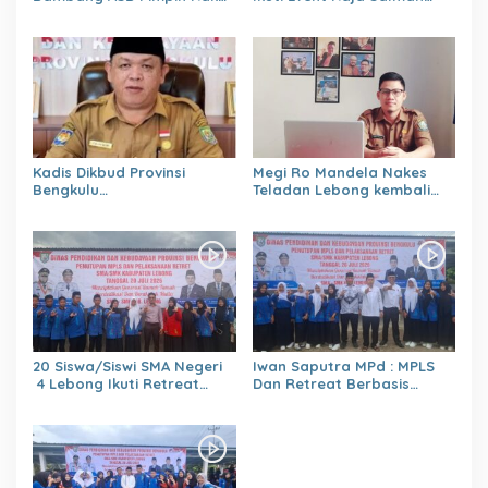
OPPKPKE
Lenka Junior Shaquile Aldy
Jaya Cup Prix 2026 Seri dua
Kadis Dikbud Provinsi
Megi Ro Mandela Nakes
Bengkulu
Teladan Lebong kembali
H.Zulhendri,S.Sos.,MPd.,
bawah Nama Lebong
Instruksikan Satuan
dikancah Nasional Leimena
Pendidikan Memberikan
Confrensi 2026
Laporan Secara Berjenjang
20 Siswa/Siswi SMA Negeri
Iwan Saputra MPd : MPLS
4 Lebong Ikuti Retreat
Dan Retreat Berbasis
Pelajar Berbasis Agama
Agama
Menumbuhkan,Kejujuran,Ke
mandirian,Sikap saling
Menghargai,Kedisiplinan,Nil
ai Persatuan