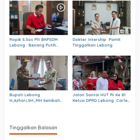
Ropik S.Sos Plt BKPSDM
Dokter Intership Pamit
Lebong : Benang Putih
Tinggalkan Lebong
Polemik Pelantikan Kepsek
dan Isu Buruk Pelayanan
BKPSDM
Bupati Lebong
Jalan Santai HUT RI Ke 81
H,Azhari,SH.,MH kembali
Ketua DPRD Lebong Carles
Tunjuk 4 Plt Kepala Dinas
Ronsen Di Dampingi Ny
Israwati Makmur SM
Tinggalkan Balasan