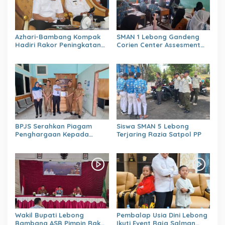
Azhari-Bambang Kompak
SMAN 1 Lebong Gandeng
Hadiri Rakor Peningkatan
Corien Center Assesment
kapasitas SDM OPD
Diagnostic Ratusan Siswa
kabupaten Lebong Tahun
Baru
2026
BPJS Serahkan Piagam
Siswa SMAN 5 Lebong
Penghargaan Kepada
Terjaring Razia Satpol PP
Dinas PMD Lebong
Wakil Bupati Lebong
Pembalap Usia Dini Lebong
Bambang ASB Pimpin Rakor
Ikuti Event Raja Salman