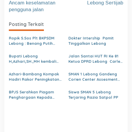
Ancam keselamatan
Lebong Sertijab
v
pengguna jalan
i
g
Posting Terkait
a
s
Ropik S.Sos Plt BKPSDM
Dokter Intership Pamit
Lebong : Benang Putih
Tinggalkan Lebong
i
Polemik Pelantikan Kepsek
p
dan Isu Buruk Pelayanan
Bupati Lebong
Jalan Santai HUT RI Ke 81
BKPSDM
H,Azhari,SH.,MH kembali
Ketua DPRD Lebong Carles
o
Tunjuk 4 Plt Kepala Dinas
Ronsen Di Dampingi Ny
s
Israwati Makmur SM
Azhari-Bambang Kompak
SMAN 1 Lebong Gandeng
Hadiri Rakor Peningkatan
Corien Center Assesment
kapasitas SDM OPD
Diagnostic Ratusan Siswa
kabupaten Lebong Tahun
Baru
BPJS Serahkan Piagam
Siswa SMAN 5 Lebong
2026
Penghargaan Kepada
Terjaring Razia Satpol PP
Dinas PMD Lebong