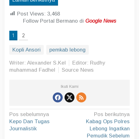
Post Views:
3,468
Follow Portal Bermano di
Google News
1
2
Kopli Ansori
pemkab lebong
Writer: Alexander S.Kel
Editor: Rudhy
muhammad Fadhel
Source News
Ikuti Kami
N
Pos sebelumnya
Pos berikutnya
a
Kepo Dan Tugas
Kabag Ops Polres
Journalistik
Lebong Ingatkan
v
Pemudik Sebelum