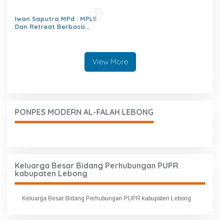
dikancah Nasional Leimena
Confrensi 2026
Iwan Saputra MPd : MPLS
Dan Retreat Berbasis
Agama
Menumbuhkan,Kejujuran,Ke
mandirian,Sikap saling
Menghargai,Kedisiplinan,Nil
View More
ai Persatuan
PONPES MODERN AL-FALAH LEBONG
Keluarga Besar Bidang Perhubungan PUPR
kabupaten Lebong
Keluarga Besar Bidang Perhubungan PUPR kabupaten Lebong