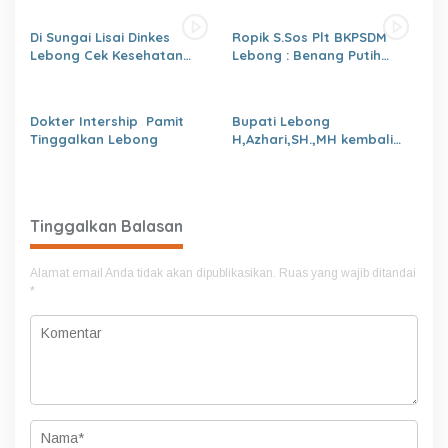
Di Sungai Lisai Dinkes
Ropik S.Sos Plt BKPSDM
Lebong Cek Kesehatan
Lebong : Benang Putih
Gratis (CKG)
Polemik Pelantikan Kepsek
dan Isu Buruk Pelayanan
BKPSDM
Dokter Intership Pamit
Bupati Lebong
Tinggalkan Lebong
H,Azhari,SH.,MH kembali
Tunjuk 4 Plt Kepala Dinas
Tinggalkan Balasan
Alamat email Anda tidak akan dipublikasikan.
Ruas yang wajib ditandai
*