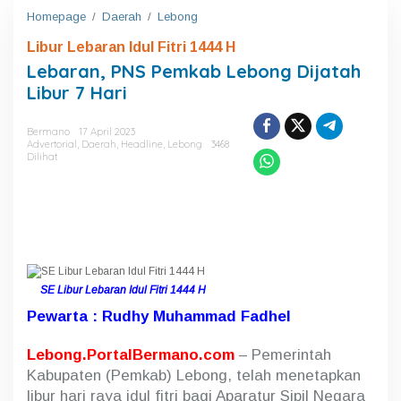
Homepage
/
Daerah
/
Lebong
L
e
Libur Lebaran Idul Fitri 1444 H
b
a
Lebaran, PNS Pemkab Lebong Dijatah
r
Libur 7 Hari
a
n
,
Bermano
17 April 2023
Advertorial
,
Daerah
,
Headline
,
Lebong
3468
P
Dilihat
N
S
P
e
m
k
a
b
SE Libur Lebaran Idul Fitri 1444 H
L
e
Pewarta : Rudhy Muhammad Fadhel
b
o
Lebong.PortalBermano.com
– Pemerintah
n
g
Kabupaten (Pemkab) Lebong, telah menetapkan
D
libur hari raya idul fitri bagi Aparatur Sipil Negara