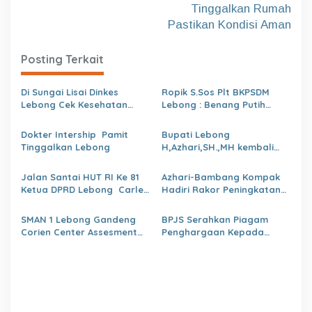
i
Tinggalkan Rumah
g
Pastikan Kondisi Aman
a
s
Posting Terkait
i
Di Sungai Lisai Dinkes
Ropik S.Sos Plt BKPSDM
p
Lebong Cek Kesehatan
Lebong : Benang Putih
o
Gratis (CKG)
Polemik Pelantikan Kepsek
dan Isu Buruk Pelayanan
Dokter Intership Pamit
Bupati Lebong
s
BKPSDM
Tinggalkan Lebong
H,Azhari,SH.,MH kembali
Tunjuk 4 Plt Kepala Dinas
Jalan Santai HUT RI Ke 81
Azhari-Bambang Kompak
Ketua DPRD Lebong Carles
Hadiri Rakor Peningkatan
Ronsen Di Dampingi Ny
kapasitas SDM OPD
Israwati Makmur SM
kabupaten Lebong Tahun
SMAN 1 Lebong Gandeng
BPJS Serahkan Piagam
2026
Corien Center Assesment
Penghargaan Kepada
Diagnostic Ratusan Siswa
Dinas PMD Lebong
Baru