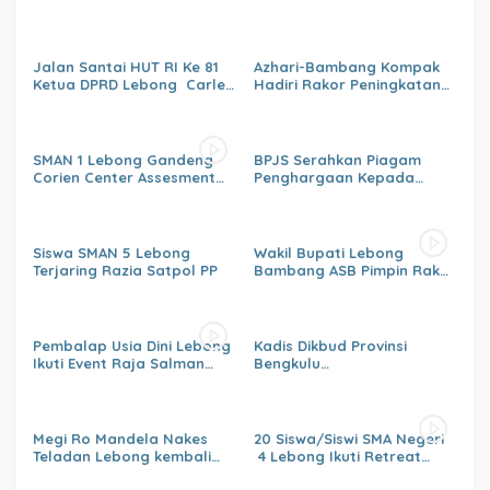
Tunjuk 4 Plt Kepala Dinas
Jalan Santai HUT RI Ke 81
Azhari-Bambang Kompak
Ketua DPRD Lebong Carles
Hadiri Rakor Peningkatan
Ronsen Di Dampingi Ny
kapasitas SDM OPD
Israwati Makmur SM
kabupaten Lebong Tahun
2026
SMAN 1 Lebong Gandeng
BPJS Serahkan Piagam
Corien Center Assesment
Penghargaan Kepada
Diagnostic Ratusan Siswa
Dinas PMD Lebong
Baru
Siswa SMAN 5 Lebong
Wakil Bupati Lebong
Terjaring Razia Satpol PP
Bambang ASB Pimpin Rakor
OPPKPKE
Pembalap Usia Dini Lebong
Kadis Dikbud Provinsi
Ikuti Event Raja Salman
Bengkulu
Lenka Junior Shaquile Aldy
H.Zulhendri,S.Sos.,MPd.,
Jaya Cup Prix 2026 Seri dua
Instruksikan Satuan
Pendidikan Memberikan
Laporan Secara Berjenjang
Megi Ro Mandela Nakes
20 Siswa/Siswi SMA Negeri
Teladan Lebong kembali
4 Lebong Ikuti Retreat
bawah Nama Lebong
Pelajar Berbasis Agama