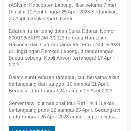
i
(ASN) di Kabupaten Lebong, libur selama 7 hari.
j
Dimulai 19 April hingga 25 April 2023 Sedangkan,
a
t
26 April masuk seperti biasa.
a
h
Edaran itu tertuang dalan Surat Edaran Nomor
L
800/196/BKPSDM-3/2023 tentang Hari Libur
i
b
Nasional dan Cuti Bersama Idul Fitri 1444 H/2023
u
di Lingkungan Pemkab Lebong, ditandatangani
r
Bupati Lebong, Kopli Ansori tertanggal 17 April
7
H
2023.
a
r
Dalam surat edaran tersebut, cuti bersama akan
i
berlangsung dari tanggal 19 sampai 21 April.
Berlanjut dari tanggal 24 sampai 25 April 2023.
Sementara libur nasional Idul Fitri 1444 H akan
berlangsung pada 22 sampai 23 April. Sedangkan,
pada tanggal 26 April 2023 masuk seperti biasa.
Laman berikutnya