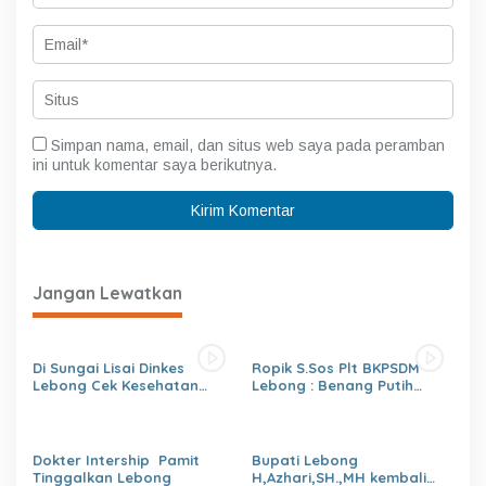
Simpan nama, email, dan situs web saya pada peramban
ini untuk komentar saya berikutnya.
Jangan Lewatkan
Di Sungai Lisai Dinkes
Ropik S.Sos Plt BKPSDM
Lebong Cek Kesehatan
Lebong : Benang Putih
Gratis (CKG)
Polemik Pelantikan Kepsek
dan Isu Buruk Pelayanan
BKPSDM
Dokter Intership Pamit
Bupati Lebong
Tinggalkan Lebong
H,Azhari,SH.,MH kembali