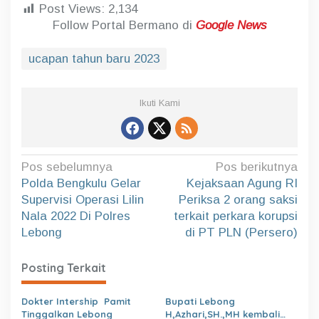
Post Views:
2,134
Follow Portal Bermano di
Google News
ucapan tahun baru 2023
Ikuti Kami
N
Pos sebelumnya
Pos berikutnya
a
Polda Bengkulu Gelar
Kejaksaan Agung RI
Supervisi Operasi Lilin
Periksa 2 orang saksi
v
Nala 2022 Di Polres
terkait perkara korupsi
i
Lebong
di PT PLN (Persero)
g
a
Posting Terkait
s
Dokter Intership Pamit
Bupati Lebong
i
Tinggalkan Lebong
H,Azhari,SH.,MH kembali