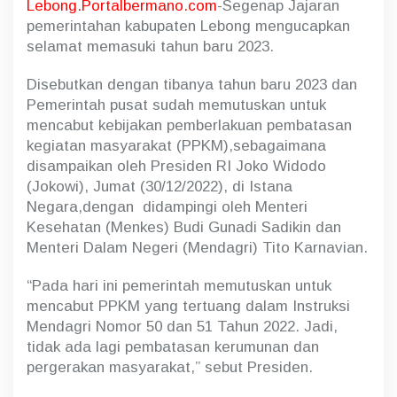
u
Lebong.Portalbermano.com
-Segenap Jajaran
2
pemerintahan kabupaten Lebong mengucapkan
0
selamat memasuki tahun baru 2023.
2
3
Disebutkan dengan tibanya tahun baru 2023 dan
Pemerintah pusat sudah memutuskan untuk
mencabut kebijakan pemberlakuan pembatasan
kegiatan masyarakat (PPKM),sebagaimana
disampaikan oleh Presiden RI Joko Widodo
(Jokowi), Jumat (30/12/2022), di Istana
Negara,dengan didampingi oleh Menteri
Kesehatan (Menkes) Budi Gunadi Sadikin dan
Menteri Dalam Negeri (Mendagri) Tito Karnavian.
“Pada hari ini pemerintah memutuskan untuk
mencabut PPKM yang tertuang dalam Instruksi
Mendagri Nomor 50 dan 51 Tahun 2022. Jadi,
tidak ada lagi pembatasan kerumunan dan
pergerakan masyarakat,” sebut Presiden.