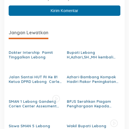
Jangan Lewatkan
Dokter Intership Pamit
Bupati Lebong
Tinggalkan Lebong
H,Azhari,SH.,MH kembali
Tunjuk 4 Plt Kepala Dinas
Jalan Santai HUT RI Ke 81
Azhari-Bambang Kompak
Ketua DPRD Lebong Carles
Hadiri Rakor Peningkatan
Ronsen Di Dampingi Ny
kapasitas SDM OPD
Israwati Makmur SM
kabupaten Lebong Tahun
2026
SMAN 1 Lebong Gandeng
BPJS Serahkan Piagam
Corien Center Assesment
Penghargaan Kepada
Diagnostic Ratusan Siswa
Dinas PMD Lebong
Baru
Siswa SMAN 5 Lebong
Wakil Bupati Lebong