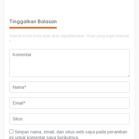
Ronsen Di Dampingi Ny
kapasitas SDM OPD
Israwati Makmur SM
kabupaten Lebong Tahun
2026
Tinggalkan Balasan
Alamat email Anda tidak akan dipublikasikan.
Ruas yang wajib ditandai
*
Simpan nama, email, dan situs web saya pada peramban
ini untuk komentar saya berikutnya.