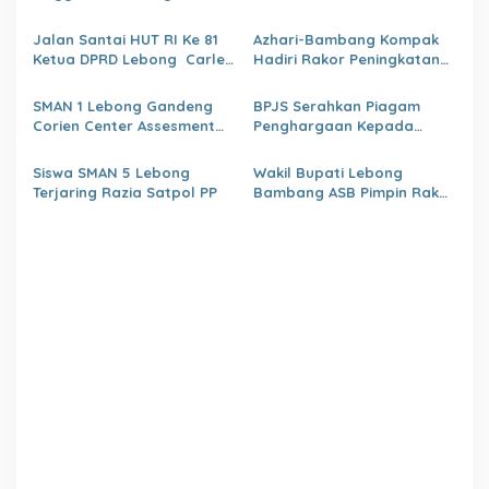
p
Tunjuk 4 Plt Kepala Dinas
o
Jalan Santai HUT RI Ke 81
Azhari-Bambang Kompak
Ketua DPRD Lebong Carles
Hadiri Rakor Peningkatan
s
Ronsen Di Dampingi Ny
kapasitas SDM OPD
Israwati Makmur SM
kabupaten Lebong Tahun
SMAN 1 Lebong Gandeng
BPJS Serahkan Piagam
2026
Corien Center Assesment
Penghargaan Kepada
Diagnostic Ratusan Siswa
Dinas PMD Lebong
Baru
Siswa SMAN 5 Lebong
Wakil Bupati Lebong
Terjaring Razia Satpol PP
Bambang ASB Pimpin Rakor
OPPKPKE