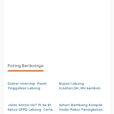
Poting Berikutnya
Dokter Intership Pamit
Bupati Lebong
Tinggalkan Lebong
H,Azhari,SH.,MH kembali
Tunjuk 4 Plt Kepala Dinas
Jalan Santai HUT RI Ke 81
Azhari-Bambang Kompak
Ketua DPRD Lebong Carles
Hadiri Rakor Peningkatan