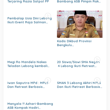
Terjaring Razia Satpol PP
Bambang ASB Pimpin Rakor
OPPKPKE
Pembalap Usia Dini Lebong
Ikuti Event Raja Salman
Lenka Junior Shaquile Aldy
Jaya Cup Prix 2026 Seri dua
Kadis Dikbud Provinsi
Bengkulu
H.Zulhendri,S.Sos.,MPd.,
Instruksikan Satuan
Pendidikan Memberikan
Laporan Secara Berjenjang
Megi Ro Mandela Nakes
20 Siswa/Siswi SMA Negeri
Teladan Lebong kembali
4 Lebong Ikuti Retreat
bawah Nama Lebong
Pelajar Berbasis Agama
dikancah Nasional Leimena
Confrensi 2026
Iwan Saputra MPd : MPLS
SMAN 3 Lebong Akhiri MPLS
Dan Retreat Berbasis
Dan Ikuti Retreat Berbasis
Agama
Agama Untuk Generasi
Menumbuhkan,Kejujuran,Ke
berakhlaq Mulia
mandirian,Sikap saling
Menghargai,Kedisiplinan,Nil
Menyala !!! Azhari-Bambang
ai Persatuan
ASB Kompak Hadiri