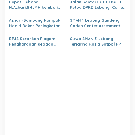
Bupati Lebong
Jalan Santai HUT RI Ke 81
BKPSDM
H,Azhari,SH.,MH kembali
Ketua DPRD Lebong Carles
Tunjuk 4 Plt Kepala Dinas
Ronsen Di Dampingi Ny
Israwati Makmur SM
Azhari-Bambang Kompak
SMAN 1 Lebong Gandeng
Hadiri Rakor Peningkatan
Corien Center Assesment
kapasitas SDM OPD
Diagnostic Ratusan Siswa
kabupaten Lebong Tahun
Baru
BPJS Serahkan Piagam
Siswa SMAN 5 Lebong
2026
Penghargaan Kepada
Terjaring Razia Satpol PP
Dinas PMD Lebong