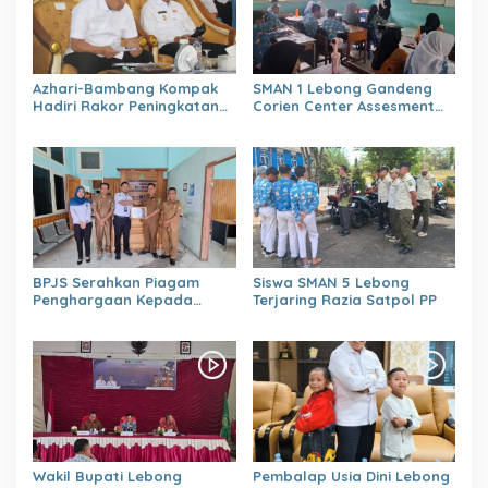
Azhari-Bambang Kompak
SMAN 1 Lebong Gandeng
Hadiri Rakor Peningkatan
Corien Center Assesment
kapasitas SDM OPD
Diagnostic Ratusan Siswa
kabupaten Lebong Tahun
Baru
2026
BPJS Serahkan Piagam
Siswa SMAN 5 Lebong
Penghargaan Kepada
Terjaring Razia Satpol PP
Dinas PMD Lebong
Wakil Bupati Lebong
Pembalap Usia Dini Lebong