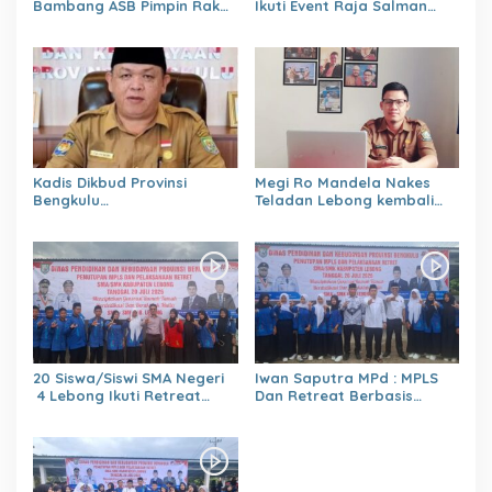
Bambang ASB Pimpin Rakor
Ikuti Event Raja Salman
OPPKPKE
Lenka Junior Shaquile Aldy
Jaya Cup Prix 2026 Seri dua
Kadis Dikbud Provinsi
Megi Ro Mandela Nakes
Bengkulu
Teladan Lebong kembali
H.Zulhendri,S.Sos.,MPd.,
bawah Nama Lebong
Instruksikan Satuan
dikancah Nasional Leimena
Pendidikan Memberikan
Confrensi 2026
Laporan Secara Berjenjang
20 Siswa/Siswi SMA Negeri
Iwan Saputra MPd : MPLS
4 Lebong Ikuti Retreat
Dan Retreat Berbasis
Pelajar Berbasis Agama
Agama
Menumbuhkan,Kejujuran,Ke
mandirian,Sikap saling
Menghargai,Kedisiplinan,Nil
ai Persatuan