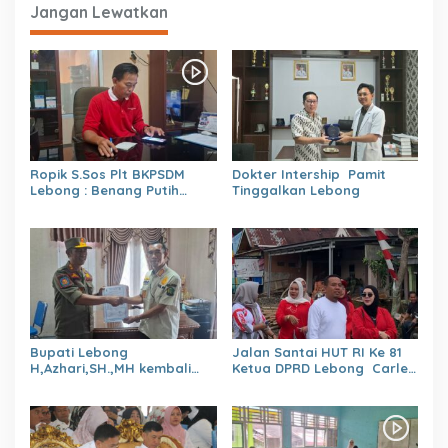
Jangan Lewatkan
Ropik S.Sos Plt BKPSDM
Dokter Intership Pamit
Lebong : Benang Putih
Tinggalkan Lebong
Polemik Pelantikan Kepsek
dan Isu Buruk Pelayanan
BKPSDM
Bupati Lebong
Jalan Santai HUT RI Ke 81
H,Azhari,SH.,MH kembali
Ketua DPRD Lebong Carles
Tunjuk 4 Plt Kepala Dinas
Ronsen Di Dampingi Ny
Israwati Makmur SM