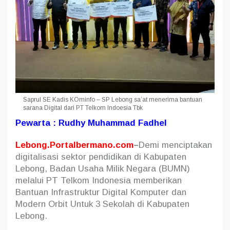
g
i
t
a
l
K
o
m
p
u
Saprul SE Kadis KOminfo – SP Lebong sa’at menerima bantuan
t
sarana Digital dari PT Telkom Indoesia Tbk
e
r
Pewarta : Rudhy Muhammad Fadhel
d
a
Lebong.Portalbermano.com
–
Demi menciptakan
n
digitalisasi sektor pendidikan di Kabupaten
M
o
Lebong, Badan Usaha Milik Negara (BUMN)
d
melalui PT Telkom Indonesia memberikan
e
Bantuan Infrastruktur Digital Komputer dan
r
n
Modern Orbit Untuk 3 Sekolah di Kabupaten
O
Lebong.
r