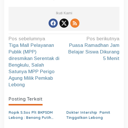
Ikuti Kami
N
Pos sebelumnya
Pos berikutnya
a
Tiga Mall Pelayanan
Puasa Ramadhan Jam
Publik (MPP)
Belajar Siswa Dikurang
v
diresmikan Serentak di
5 Menit
i
Bengkulu, Salah
g
Satunya MPP Perigo
a
Agung Milik Pemkab
Lebong
s
i
Posting Terkait
p
o
Ropik S.Sos Plt BKPSDM
Dokter Intership Pamit
s
Lebong : Benang Putih
Tinggalkan Lebong
Polemik Pelantikan Kepsek
dan Isu Buruk Pelayanan