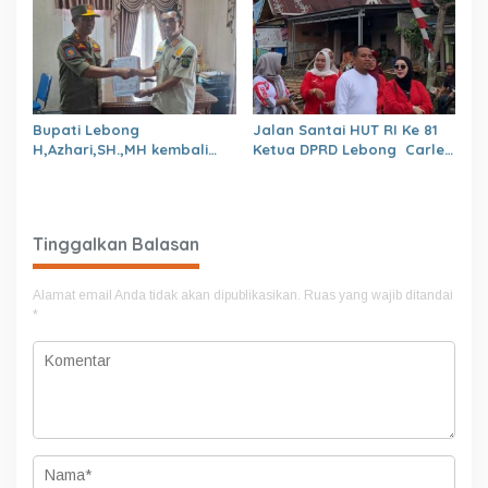
BKPSDM
Bupati Lebong
Jalan Santai HUT RI Ke 81
H,Azhari,SH.,MH kembali
Ketua DPRD Lebong Carles
Tunjuk 4 Plt Kepala Dinas
Ronsen Di Dampingi Ny
Israwati Makmur SM
Tinggalkan Balasan
Alamat email Anda tidak akan dipublikasikan.
Ruas yang wajib ditandai
*