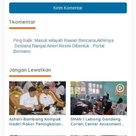
1 komentar
Ping-balik:
Masuk wilayah Rawan Bencana,Akhirnya
Destana Nangai Amen Resmi Dibentuk - Portal
Bermano
Jangan Lewatkan
Azhari-Bambang Kompak
SMAN 1 Lebong Gandeng
Hadiri Rakor Peningkatan
Corien Center Assesment
kapasitas SDM OPD
Diagnostic Ratusan Siswa
kabupaten Lebong Tahun
Baru