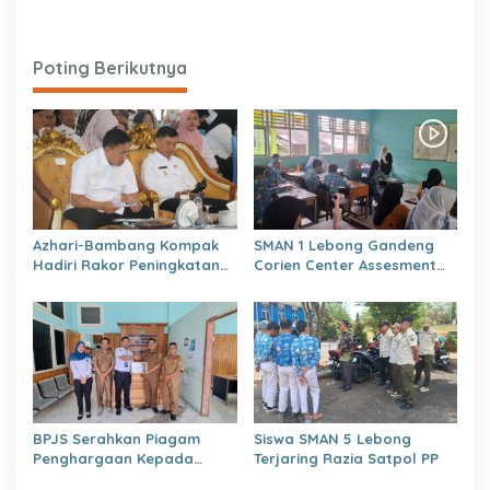
Poting Berikutnya
Azhari-Bambang Kompak
SMAN 1 Lebong Gandeng
Hadiri Rakor Peningkatan
Corien Center Assesment
kapasitas SDM OPD
Diagnostic Ratusan Siswa
kabupaten Lebong Tahun
Baru
2026
BPJS Serahkan Piagam
Siswa SMAN 5 Lebong
Penghargaan Kepada
Terjaring Razia Satpol PP
Dinas PMD Lebong