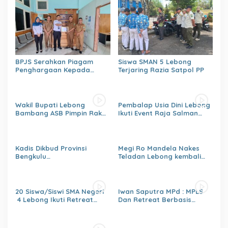
2026
BPJS Serahkan Piagam
Siswa SMAN 5 Lebong
Penghargaan Kepada
Terjaring Razia Satpol PP
Dinas PMD Lebong
Wakil Bupati Lebong
Pembalap Usia Dini Lebong
Bambang ASB Pimpin Rakor
Ikuti Event Raja Salman
OPPKPKE
Lenka Junior Shaquile Aldy
Jaya Cup Prix 2026 Seri dua
Kadis Dikbud Provinsi
Megi Ro Mandela Nakes
Bengkulu
Teladan Lebong kembali
H.Zulhendri,S.Sos.,MPd.,
bawah Nama Lebong
Instruksikan Satuan
dikancah Nasional Leimena
Pendidikan Memberikan
Confrensi 2026
Laporan Secara Berjenjang
20 Siswa/Siswi SMA Negeri
Iwan Saputra MPd : MPLS
4 Lebong Ikuti Retreat
Dan Retreat Berbasis
Pelajar Berbasis Agama
Agama
Menumbuhkan,Kejujuran,Ke
mandirian,Sikap saling