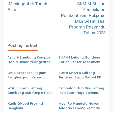
v
Meninggal di Tanah
SKM.M.Si,Ikuti
i
Suci.
Pembukaan
g
Pembentukan Pokjanal
a
Dan Sosialisasi
Progran Posyandu
s
Tahun 2023
i
p
Posting Terkait
o
s
Azhari-Bambang Kompak
SMAN 1 Lebong Gandeng
Hadiri Rakor Peningkatan
Corien Center Assesment
kapasitas SDM OPD
Diagnostic Ratusan Siswa
kabupaten Lebong Tahun
Baru
BPJS Serahkan Piagam
Siswa SMAN 5 Lebong
2026
Penghargaan Kepada
Terjaring Razia Satpol PP
Dinas PMD Lebong
Wakil Bupati Lebong
Pembalap Usia Dini Lebong
Bambang ASB Pimpin Rakor
Ikuti Event Raja Salman
OPPKPKE
Lenka Junior Shaquile Aldy
Jaya Cup Prix 2026 Seri dua
Kadis Dikbud Provinsi
Megi Ro Mandela Nakes
Bengkulu
Teladan Lebong kembali
H.Zulhendri,S.Sos.,MPd.,
bawah Nama Lebong