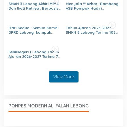
Menghargai,Kedisiplinan,Nil
SMAN 3 Lebong Akhiri MPLS
Menyala !!! Azhari-Bambang
ai Persatuan
Dan Ikuti Retreat Berbasis
ASB Kompak Hadiri
Agama Untuk Generasi
Paripurna Pendapat Akhir
berakhlaq Mulia
Fraksi DPRD Lebong
Hari Kedua : Semua Komisi
Tahun Ajaran 2026-2027
DPRD Lebong kompak
SMKN 2 Lebong Terima 102
Bahas KUA-PPAS
Siswa/siswi Baru 89
Rancangan APBD 2027
Siswa/Siswi Kelas XII Siap
Bersama Mitra Kerja.
Ikuti Prakerin
SMKNegeri 1 Lebong Tahun
Ajaran 2026-2027 Terima 70
Siswa/Siswi Baru
View More
PONPES MODERN AL-FALAH LEBONG