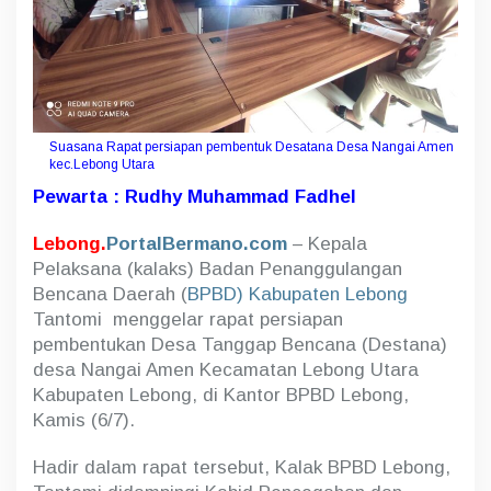
t
u
k
a
n
D
e
Suasana Rapat persiapan pembentuk Desatana Desa Nangai Amen
s
kec.Lebong Utara
t
Pewarta : Rudhy Muhammad Fadhel
a
n
a
Lebong.
PortalBermano.com
– Kepala
N
Pelaksana (kalaks) Badan Penanggulangan
a
Bencana Daerah (
BPBD) Kabupaten Lebong
n
g
Tantomi menggelar rapat persiapan
a
pembentukan Desa Tanggap Bencana (Destana)
i
desa Nangai Amen Kecamatan Lebong Utara
A
Kabupaten Lebong, di Kantor BPBD Lebong,
m
e
Kamis (6/7).
n
Hadir dalam rapat tersebut, Kalak BPBD Lebong,