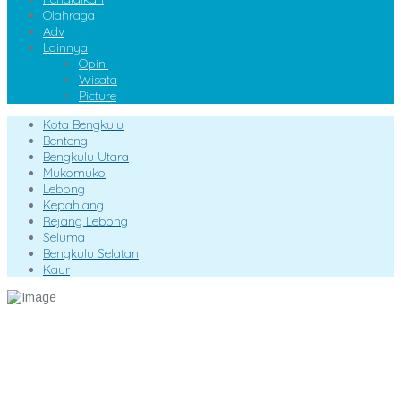
Olahraga
Adv
Lainnya
Opini
Wisata
Picture
Kota Bengkulu
Benteng
Bengkulu Utara
Mukomuko
Lebong
Kepahiang
Rejang Lebong
Seluma
Bengkulu Selatan
Kaur