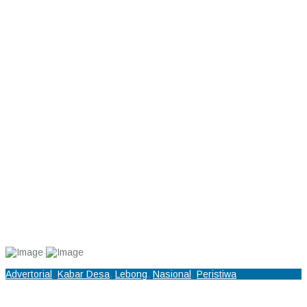
Advertorial
,
Kabar Desa
,
Lebong
,
Nasional
,
Peristiwa
Jalan Sawah Melintang dan Salok Ditinjau Langsung Wabup dan
Kepala Bappeda