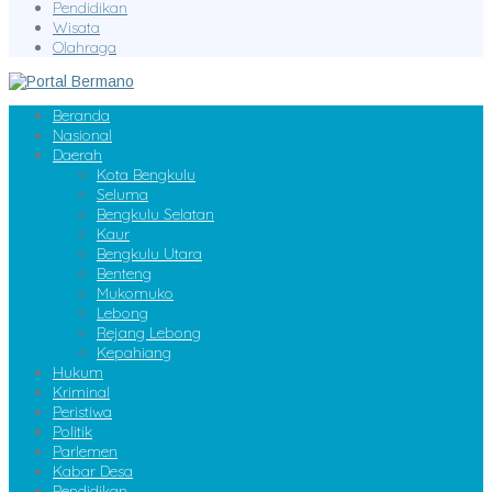
Pendidikan
Wisata
Olahraga
Beranda
Nasional
Daerah
Kota Bengkulu
Seluma
Bengkulu Selatan
Kaur
Bengkulu Utara
Benteng
Mukomuko
Lebong
Rejang Lebong
Kepahiang
Hukum
Kriminal
Peristiwa
Politik
Parlemen
Kabar Desa
Pendidikan