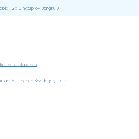
Kabid P2p Dinkesprov Bengkulu
uskesmas Kotadonok
mulan Perumahan Swadaya ( BSPS )
an Gratis (PKG/CKG)
r Sekretariat DPRD Kabupaten Lebong Berduka.