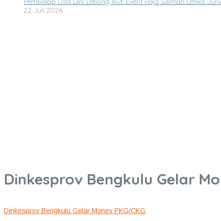
Pembalap Usia Dini Lebong Ikuti Event Raja Salman Lenka Juni
22 Juli 2026
Dinkesprov Bengkulu Gelar M
Dinkesprov Bengkulu Gelar Monev PKG/CKG