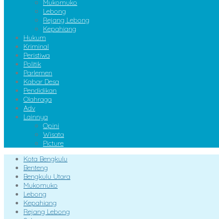
Mukomuko
Lebong
Rejang Lebong
Kepahiang
Hukum
Kriminal
Peristiwa
Politik
Parlemen
Kabar Desa
Pendidikan
Olahraga
Adv
Lainnya
Opini
Wisata
Picture
Kota Bengkulu
Benteng
Bengkulu Utara
Mukomuko
Lebong
Kepahiang
Rejang Lebong