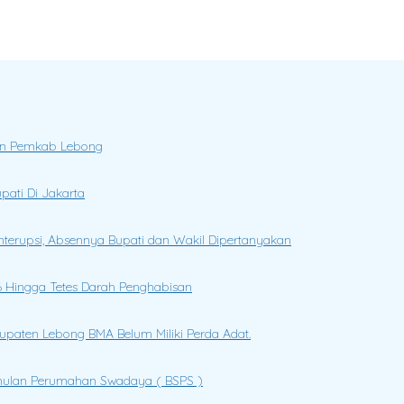
ujuran,Kemandirian,Sikap saling Menghargai,Kedisiplinan,Nilai Persa
ngan Pemkab Lebong
ati Di Jakarta
Interupsi, Absennya Bupati dan Wakil Dipertanyakan
 Hingga Tetes Darah Penghabisan
abupaten Lebong BMA Belum Miliki Perda Adat.
mulan Perumahan Swadaya ( BSPS )