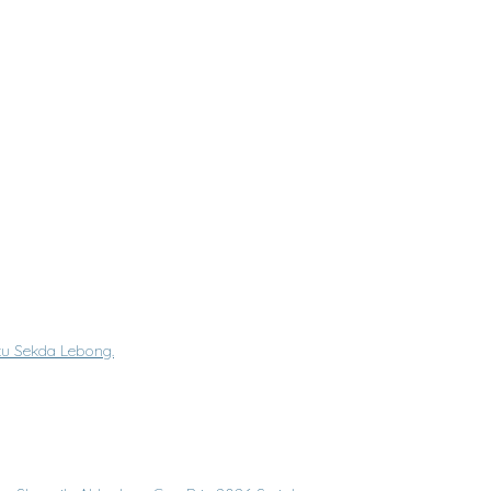
Ke-XII Februari 2026
u Sekda Lebong.