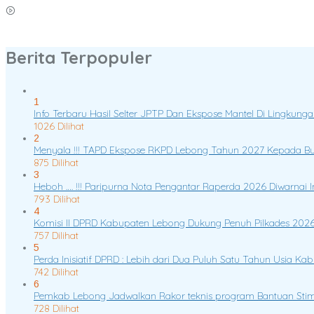
Iwan Saputra MPd : MPLS Dan Retreat Berbasis Agama Menumbuhkan,Kej
Berita Terpopuler
1
Info Terbaru Hasil Selter JPTP Dan Ekspose Mantel Di Lingku
1026 Dilihat
2
Menyala !!! TAPD Ekspose RKPD Lebong Tahun 2027 Kepada Bup
875 Dilihat
3
Heboh …. !!! Paripurna Nota Pengantar Raperda 2026 Diwarnai 
793 Dilihat
4
Komisi II DPRD Kabupaten Lebong Dukung Penuh Pilkades 2026
757 Dilihat
5
Perda Inisiatif DPRD : Lebih dari Dua Puluh Satu Tahun Usia K
742 Dilihat
6
Pemkab Lebong Jadwalkan Rakor teknis program Bantuan Sti
728 Dilihat