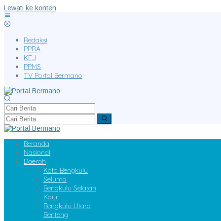
Lewati ke konten
Redaksi
PPRA
KEJ
PPMS
TV Portal Bermano
Beranda
Nasional
Daerah
Kota Bengkulu
Seluma
Bengkulu Selatan
Kaur
Bengkulu Utara
Benteng