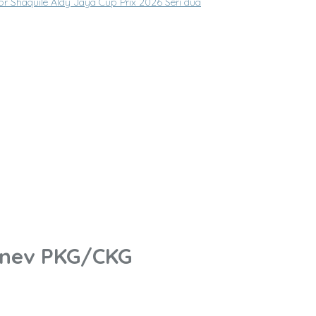
or Shaquile Aldy Jaya Cup Prix 2026 Seri dua
onev PKG/CKG