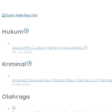
Pemdes Garut Gelar Pra-pelaksanaan kegiatan desa tahun 2026
KEUTAMAAN BULAN MUHARRAM
62 Santri Makrifatul Ilmi Lulus Pra-Wisuda Tahfidz, Siap Ikuti Wisuda 
Hukum
Siswa SMAN 5 Lebong Terjaring Razia Satpol PP
23 Juli 2026
Kriminal
Waspada Penipuan Akun Medsos Palsu (Fake Account) Mengak
21 Mei 2026
Olahraga