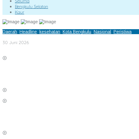
Seluma
Bengkulu Selatan
Kaur
Daerah
,
Headline
,
kesehatan
,
Kota Bengkulu
,
Nasional
,
Peristiwa
Dinkesprov Bengkulu Monitoring dan Evaluasi Pemeriksaaan Kesehat
30 Juni 2026
Azhari-Bambang Kompak Hadiri Rakor Peningkatan kapasitas SDM 
SMAN 1 Lebong Gandeng Corien Center Assesment Diagnostic Ratusan
BPJS Serahkan Piagam Penghargaan Kepada Dinas PMD Lebong
Siswa SMAN 5 Lebong Terjaring Razia Satpol PP
Wakil Bupati Lebong Bambang ASB Pimpin Rakor OPPKPKE
Pembalap Usia Dini Lebong Ikuti Event Raja Salman Lenka Junior Sha
Kadis Dikbud Provinsi Bengkulu H.Zulhendri,S.Sos.,MPd., Instruksikan
Megi Ro Mandela Nakes Teladan Lebong kembali bawah Nama Lebong
20 Siswa/Siswi SMA Negeri 4 Lebong Ikuti Retreat Pelajar Berbasis A