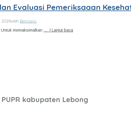
dan Evaluasi Pemeriksaaan Keseha
i 2026
oleh
Bermano
– Untuk memaksimalkan
…. | Lanjut baca
n PUPR kabupaten Lebong
g