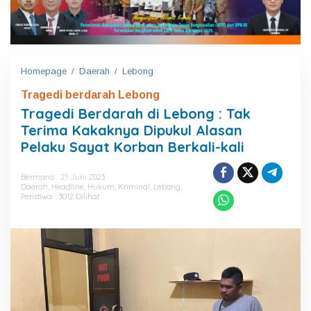
Homepage
/
Daerah
/
Lebong
T
r
Tragedi berdarah Lebong
a
g
Tragedi Berdarah di Lebong : Tak
e
Terima Kakaknya Dipukul Alasan
d
Pelaku Sayat Korban Berkali-kali
i
B
e
Bermano
21 Juni 2023
r
Daerah
,
Headline
,
Hukum
,
Kriminal
,
Lebong
,
d
Peristiwa
3012 Dilihat
a
r
a
h
d
i
L
e
b