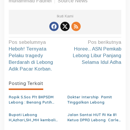
muhammad Fadhel
Source News
Ikuti Kami
N
Pos sebelumnya
Pos berikutnya
a
Heboh! Ternyata
Horee.. ASN Pemkab
Pelaku tragedy
Lebong Libur Panjang
v
Berdarah di Lebong
Selama Idul Adha
i
Adik Pacar Korban.
g
a
Posting Terkait
s
Ropik S.Sos Plt BKPSDM
Dokter Intership Pamit
i
Lebong : Benang Putih
Tinggalkan Lebong
p
Polemik Pelantikan Kepsek
dan Isu Buruk Pelayanan
o
Bupati Lebong
Jalan Santai HUT RI Ke 81
BKPSDM
H,Azhari,SH.,MH kembali
Ketua DPRD Lebong Carles
s
Tunjuk 4 Plt Kepala Dinas
Ronsen Di Dampingi Ny