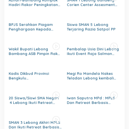
Azhari-Bambang Kompak
SMAN 1 Lebong Gandeng
Hadiri Rakor Peningkatan
Corien Center Assesment
kapasitas SDM OPD
Diagnostic Ratusan Siswa
kabupaten Lebong Tahun
Baru
2026
BPJS Serahkan Piagam
Siswa SMAN 5 Lebong
Penghargaan Kepada
Terjaring Razia Satpol PP
Dinas PMD Lebong
Wakil Bupati Lebong
Pembalap Usia Dini Lebong
Bambang ASB Pimpin Rakor
Ikuti Event Raja Salman
OPPKPKE
Lenka Junior Shaquile Aldy
Jaya Cup Prix 2026 Seri dua
Kadis Dikbud Provinsi
Megi Ro Mandela Nakes
Bengkulu
Teladan Lebong kembali
H.Zulhendri,S.Sos.,MPd.,
bawah Nama Lebong
Instruksikan Satuan
dikancah Nasional Leimena
Pendidikan Memberikan
Confrensi 2026
Laporan Secara Berjenjang
20 Siswa/Siswi SMA Negeri
Iwan Saputra MPd : MPLS
4 Lebong Ikuti Retreat
Dan Retreat Berbasis
Pelajar Berbasis Agama
Agama
Menumbuhkan,Kejujuran,Ke
mandirian,Sikap saling
Menghargai,Kedisiplinan,Nil
SMAN 3 Lebong Akhiri MPLS
ai Persatuan
Dan Ikuti Retreat Berbasis