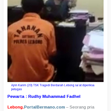
k
u
l
A
l
a
s
a
n
P
e
l
a
k
u
S
a
y
a
Ajrin Karim (20) TSK Tragedi Berdarah Lebong sa’at diperiksa
t
petugas
K
Pewarta : Rudhy Muhammad Fadhel
o
r
Lebong.
PortalBermano.com
– Seorang pria
b