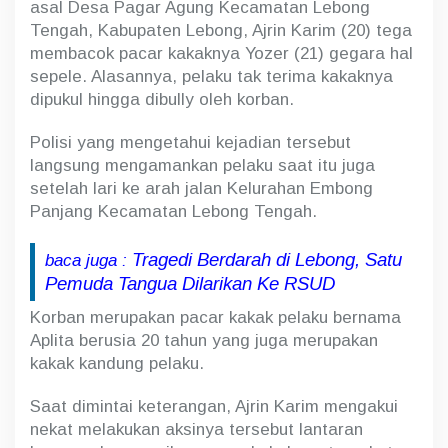
a
asal Desa Pagar Agung Kecamatan Lebong
n
Tengah, Kabupaten Lebong, Ajrin Karim (20) tega
B
membacok pacar kakaknya Yozer (21) gegara hal
e
r
sepele. Alasannya, pelaku tak terima kakaknya
k
dipukul hingga dibully oleh korban.
a
l
Polisi yang mengetahui kejadian tersebut
i
-
langsung mengamankan pelaku saat itu juga
k
setelah lari ke arah jalan Kelurahan Embong
a
Panjang Kecamatan Lebong Tengah.
l
i
Tragedi Berdarah di Lebong, Satu
baca juga :
Pemuda Tangua Dilarikan Ke RSUD
Korban merupakan pacar kakak pelaku bernama
Aplita berusia 20 tahun yang juga merupakan
kakak kandung pelaku.
Saat dimintai keterangan, Ajrin Karim mengakui
nekat melakukan aksinya tersebut lantaran