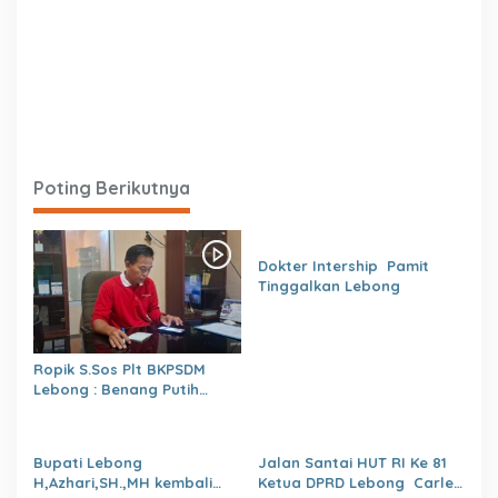
Poting Berikutnya
Dokter Intership Pamit
Tinggalkan Lebong
Ropik S.Sos Plt BKPSDM
Lebong : Benang Putih
Polemik Pelantikan Kepsek
dan Isu Buruk Pelayanan
BKPSDM
Bupati Lebong
Jalan Santai HUT RI Ke 81
H,Azhari,SH.,MH kembali
Ketua DPRD Lebong Carles