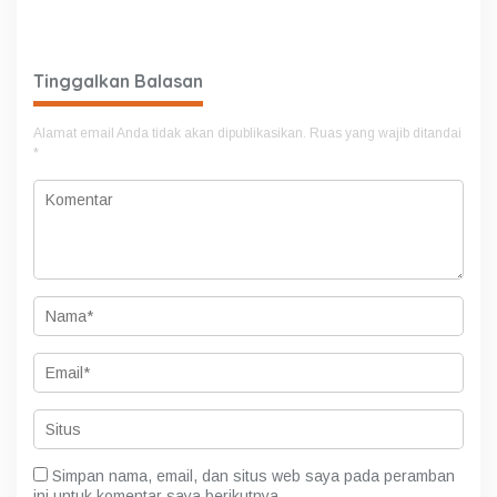
Tunjuk 4 Plt Kepala Dinas
Ronsen Di Dampingi Ny
Israwati Makmur SM
Tinggalkan Balasan
Alamat email Anda tidak akan dipublikasikan.
Ruas yang wajib ditandai
*
Simpan nama, email, dan situs web saya pada peramban
ini untuk komentar saya berikutnya.