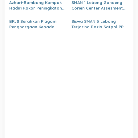
Israwati Makmur SM
Azhari-Bambang Kompak
SMAN 1 Lebong Gandeng
Hadiri Rakor Peningkatan
Corien Center Assesment
kapasitas SDM OPD
Diagnostic Ratusan Siswa
kabupaten Lebong Tahun
Baru
BPJS Serahkan Piagam
Siswa SMAN 5 Lebong
2026
Penghargaan Kepada
Terjaring Razia Satpol PP
Dinas PMD Lebong