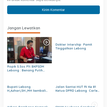
Jangan Lewatkan
Dokter Intership Pamit
Tinggalkan Lebong
Ropik S.Sos Plt BKPSDM
Lebong : Benang Putih
Polemik Pelantikan Kepsek
dan Isu Buruk Pelayanan
BKPSDM
Bupati Lebong
Jalan Santai HUT RI Ke 81
H,Azhari,SH.,MH kembali
Ketua DPRD Lebong Carles
Tunjuk 4 Plt Kepala Dinas
Ronsen Di Dampingi Ny
Israwati Makmur SM