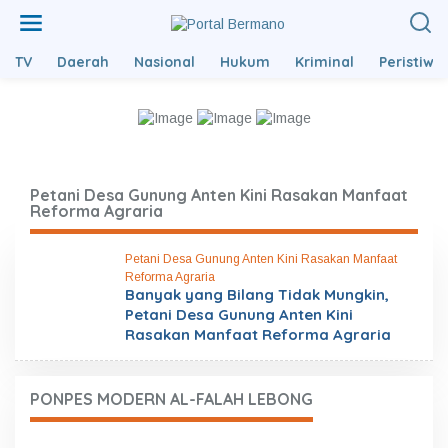
L
e
w
TV
Daerah
Nasional
Hukum
Kriminal
Peristiwa
a
t
i
k
e
k
o
n
Petani Desa Gunung Anten Kini Rasakan Manfaat
t
Reforma Agraria
e
n
Petani Desa Gunung Anten Kini Rasakan Manfaat
Reforma Agraria
Banyak yang Bilang Tidak Mungkin,
Petani Desa Gunung Anten Kini
Rasakan Manfaat Reforma Agraria
PONPES MODERN AL-FALAH LEBONG