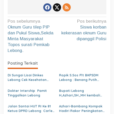
N
Pos sebelumnya
Pos berikutnya
a
Oknum Guru tilep PIP
Siswa korban
dan Pukul Siswa,Sekda
kekerasan oknum Guru
v
Minta Masyarakat
dipanggil Polisi
i
Topos surati Pemkab
g
Lebong.
a
s
Posting Terkait
i
Di Sungai Lisai Dinkes
Ropik S.Sos Plt BKPSDM
p
Lebong Cek Kesehatan
Lebong : Benang Putih
o
Gratis (CKG)
Polemik Pelantikan Kepsek
dan Isu Buruk Pelayanan
Dokter Intership Pamit
Bupati Lebong
s
BKPSDM
Tinggalkan Lebong
H,Azhari,SH.,MH kembali
Tunjuk 4 Plt Kepala Dinas
Jalan Santai HUT RI Ke 81
Azhari-Bambang Kompak
Ketua DPRD Lebong Carles
Hadiri Rakor Peningkatan