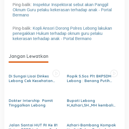
Ping-balik:
Inspektur Inspektorat sebut akan Panggil
Oknum Guru pelaku kekerasan terhadap anak - Portal
Bermano
Ping-balik:
Kopli Ansori Dorong Polres Lebong lakukan
penegakkan Hukum terhadap oknum guru pelaku
kekerasan terhadap anak - Portal Bermano
Jangan Lewatkan
Di Sungai Lisai Dinkes
Ropik S.Sos Plt BKPSDM
Lebong Cek Kesehatan
Lebong : Benang Putih
Gratis (CKG)
Polemik Pelantikan Kepsek
dan Isu Buruk Pelayanan
BKPSDM
Dokter Intership Pamit
Bupati Lebong
Tinggalkan Lebong
H,Azhari,SH.,MH kembali
Tunjuk 4 Plt Kepala Dinas
Jalan Santai HUT RI Ke 81
Azhari-Bambang Kompak