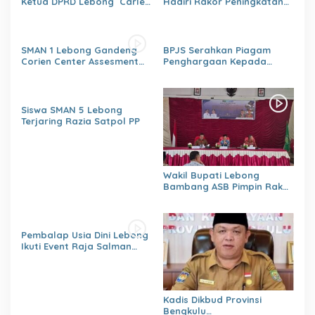
Ketua DPRD Lebong Carles
Hadiri Rakor Peningkatan
Ronsen Di Dampingi Ny
kapasitas SDM OPD
Israwati Makmur SM
kabupaten Lebong Tahun
2026
SMAN 1 Lebong Gandeng
BPJS Serahkan Piagam
Corien Center Assesment
Penghargaan Kepada
Diagnostic Ratusan Siswa
Dinas PMD Lebong
Baru
Siswa SMAN 5 Lebong
Terjaring Razia Satpol PP
Wakil Bupati Lebong
Bambang ASB Pimpin Rakor
OPPKPKE
Pembalap Usia Dini Lebong
Ikuti Event Raja Salman
Lenka Junior Shaquile Aldy
Jaya Cup Prix 2026 Seri dua
Kadis Dikbud Provinsi
Bengkulu