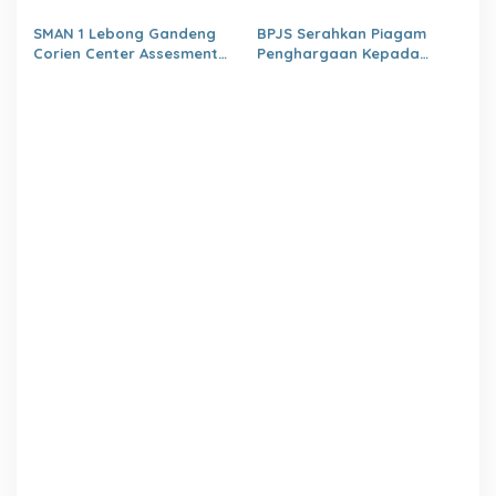
Ronsen Di Dampingi Ny
kapasitas SDM OPD
Israwati Makmur SM
kabupaten Lebong Tahun
SMAN 1 Lebong Gandeng
BPJS Serahkan Piagam
2026
Corien Center Assesment
Penghargaan Kepada
Diagnostic Ratusan Siswa
Dinas PMD Lebong
Baru