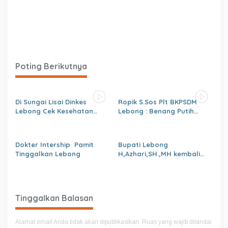
Poting Berikutnya
Di Sungai Lisai Dinkes
Ropik S.Sos Plt BKPSDM
Lebong Cek Kesehatan
Lebong : Benang Putih
Gratis (CKG)
Polemik Pelantikan Kepsek
dan Isu Buruk Pelayanan
BKPSDM
Dokter Intership Pamit
Bupati Lebong
Tinggalkan Lebong
H,Azhari,SH.,MH kembali
Tunjuk 4 Plt Kepala Dinas
Tinggalkan Balasan
Alamat email Anda tidak akan dipublikasikan.
Ruas yang wajib ditandai