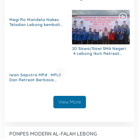
H.Zulhendri,S.Sos.,MPd.,
Instruksikan Satuan
Pendidikan Memberikan
Laporan Secara Berjenjang
Megi Ro Mandela Nakes
Teladan Lebong kembali
bawah Nama Lebong
dikancah Nasional Leimena
Confrensi 2026
20 Siswa/Siswi SMA Negeri
4 Lebong Ikuti Retreat
Pelajar Berbasis Agama
Iwan Saputra MPd : MPLS
Dan Retreat Berbasis
Agama
Menumbuhkan,Kejujuran,Ke
mandirian,Sikap saling
Menghargai,Kedisiplinan,Nil
View More
ai Persatuan
PONPES MODERN AL-FALAH LEBONG